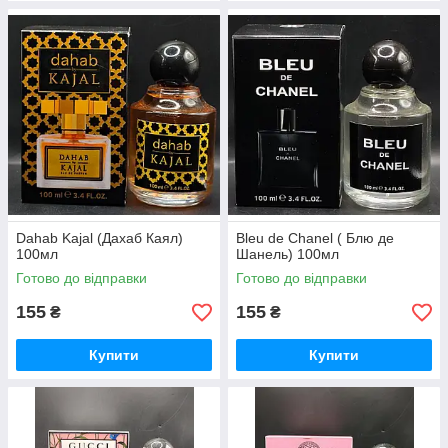
Dahab Kajal (Дахаб Каял)
Bleu de Chanel ( Блю де
100мл
Шанель) 100мл
Готово до відправки
Готово до відправки
155
155
₴
₴
Купити
Купити