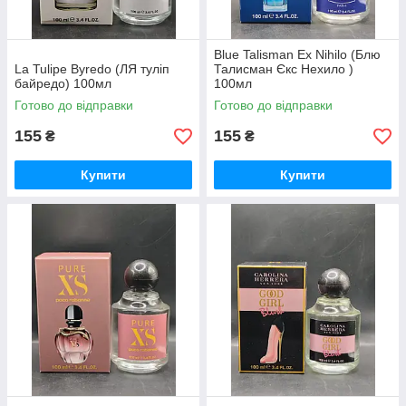
Blue Talisman Ex Nihilo (Блю
La Tulipe Byredo (ЛЯ туліп
Талисман Єкс Нехило )
байредо) 100мл
100мл
Готово до відправки
Готово до відправки
155
155
₴
₴
Купити
Купити