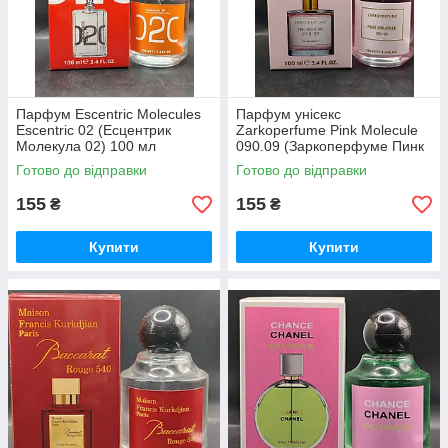
Парфум Escentric Molecules
Парфум унісекс
Escentric 02 (Есцентрик
Zarkoperfume Pink Molecule
Молекула 02) 100 мл
090.09 (Заркоперфуме Пинк
Молекула 090.09) 100 мл
Готово до відправки
Готово до відправки
155
155
₴
₴
Купити
Купити