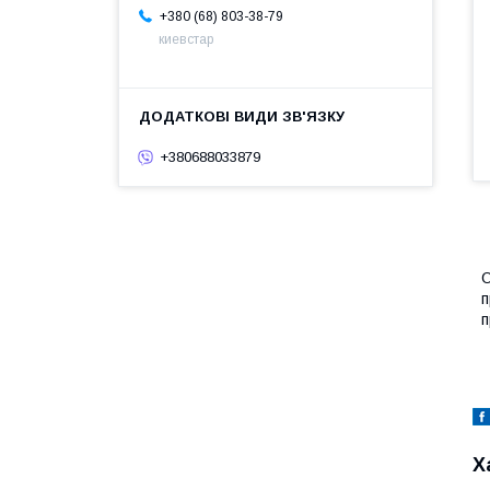
+380 (68) 803-38-79
киевстар
+380688033879
О
п
п
Х