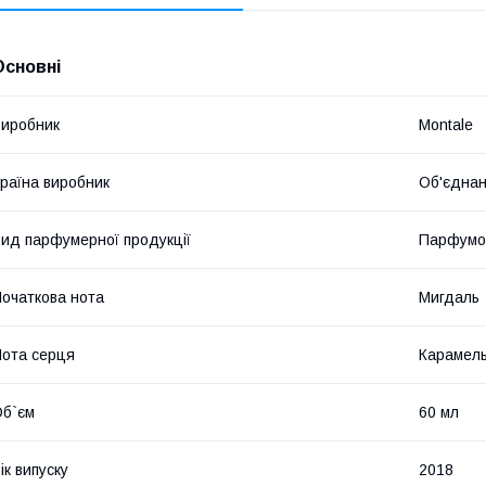
Основні
иробник
Montale
раїна виробник
Об'єднан
ид парфумерної продукції
Парфумо
очаткова нота
Мигдаль
ота серця
Карамел
б`єм
60 мл
ік випуску
2018