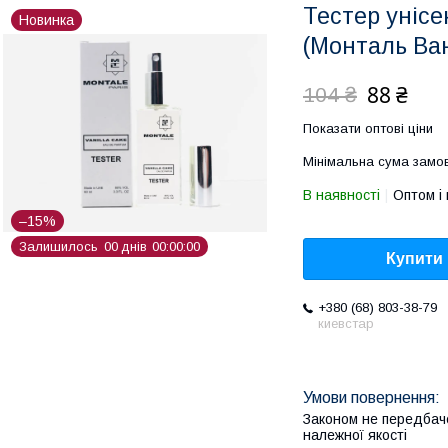
Тестер унісе
Новинка
(Монталь Ван
88 ₴
104 ₴
Показати оптові ціни
Мінімальна сума замов
В наявності
Оптом і 
–15%
Залишилось
0
0
днів
0
0
0
0
0
0
Купити
+380 (68) 803-38-79
киевстар
Законом не передбач
належної якості