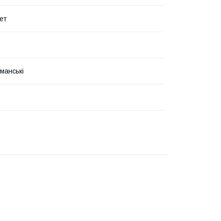
ет
рманські