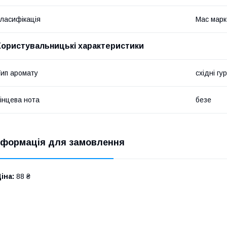
ласифікація
Мас марк
Користувальницькі характеристики
ип аромату
східні гу
інцева нота
безе
нформація для замовлення
іна:
88 ₴