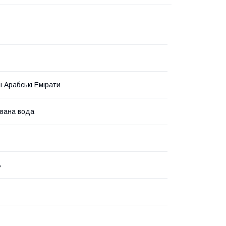
і Арабські Емірати
вана вода
ь