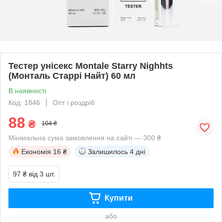
Тестер унісекс Montale Starry Nighhts
(Монталь Старрі Найт) 60 мл
В наявності
Код: 1846
Опт і роздріб
88
₴
104 ₴
Мінімальна сума замовлення на сайті — 300 ₴
Економія
16 ₴
Залишилось
4 дні
97 ₴
від 3 шт.
Купити
або