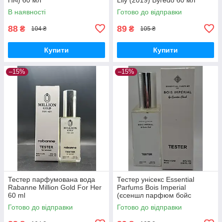
В наявності
Готово до відправки
88
89
₴
₴
104 ₴
105 ₴
Купити
Купити
–15%
–15%
Тестер парфумована вода
Тестер унісекс Essential
Rabanne Million Gold For Her
Parfums Bois Imperial
60 ml
(єсеншл парфюм бойс
империал) 60 мл
Готово до відправки
Готово до відправки