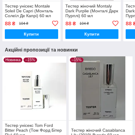
Тестер унісекс Montale
Тестер жіночий Montaly
Тест
Soleil De Capri (Монталь
Dark Purplie (Монталі Дарк
Dark
Солеїл Де Капрі) 60 мл
Пурплі) 60 мл
Пурп
88
88
88
₴
₴
104 ₴
104 ₴
Купити
Купити
Акційні пропозиції та новинки
Новинка
–15%
–15%
Тестер унісекс Tom Ford
Bitter Peach (Том Форд Бітер
Тестер жіночий Casablanca
Піч) 60 мл
Lily (2019) Byredo 60 мл