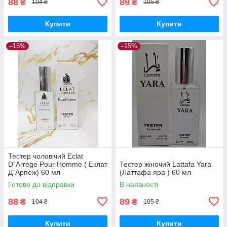
88
89
₴
₴
104 ₴
105 ₴
Купити
Купити
–15%
–15%
Тестер чоловічий Eclat
D`Arrege Pour Homme ( Еклат
Тестер жіночий Lattafa Yara
Д`Арпеж) 60 мл
(Латтафа яра ) 60 мл
Готово до відправки
В наявності
88
89
₴
₴
104 ₴
105 ₴
Купити
Купити