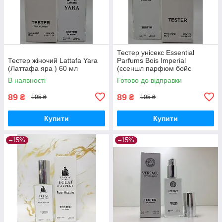
Тестер унісекс Essential
Тестер жіночий Lattafa Yara
Parfums Bois Imperial
(Латтафа яра ) 60 мл
(єсеншл парфюм бойс
империал) 60 мл
В наявності
Готово до відправки
89
89
₴
₴
105 ₴
105 ₴
Купити
Купити
–15%
–15%