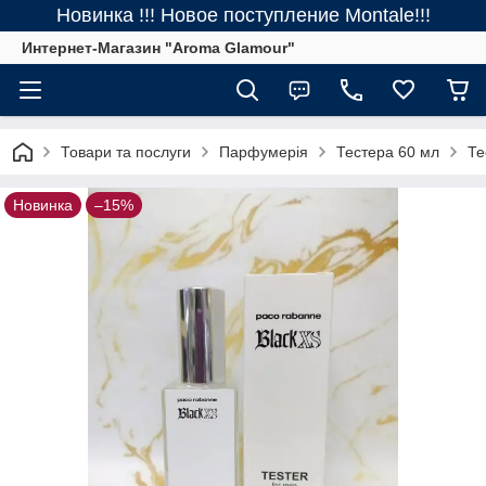
Новинка !!! Новое поступление Montale!!!
Интернет-Магазин "Aroma Glamour"
Товари та послуги
Парфумерія
Тестера 60 мл
Те
Новинка
–15%