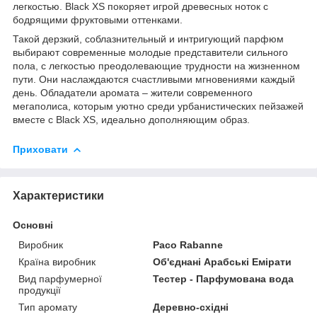
легкостью. Black XS покоряет игрой древесных ноток с
бодрящими фруктовыми оттенками.
Такой дерзкий, соблазнительный и интригующий парфюм
выбирают современные молодые представители сильного
пола, с легкостью преодолевающие трудности на жизненном
пути. Они наслаждаются счастливыми мгновениями каждый
день. Обладатели аромата – жители современного
мегаполиса, которым уютно среди урбанистических пейзажей
вместе с Black XS, идеально дополняющим образ.
Приховати
Характеристики
Основні
Виробник
Paco Rabanne
Країна виробник
Об'єднані Арабські Емірати
Вид парфумерної
Тестер - Парфумована вода
продукції
Тип аромату
Деревно-східні