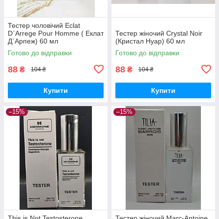
Тестер чоловічий Eclat
D`Arrege Pour Homme ( Еклат
Тестер жіночий Crystal Noir
Д`Арпеж) 60 мл
(Кристал Нуар) 60 мл
Готово до відправки
Готово до відправки
88
88
₴
₴
104 ₴
104 ₴
Купити
Купити
–15%
–15%
This is Not Testosterone
Тестер жіночий Marc-Antoine