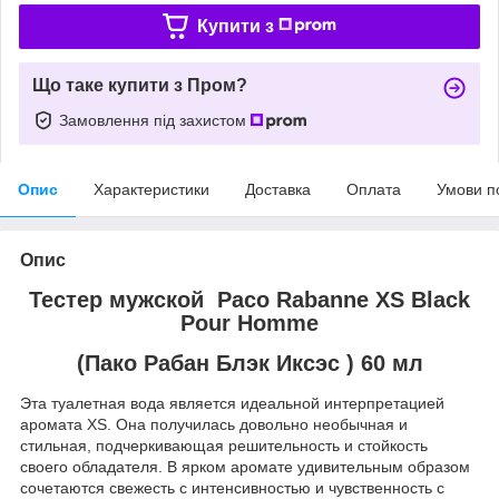
Купити з
Що таке купити з Пром?
Замовлення під захистом
Опис
Характеристики
Доставка
Оплата
Умови п
Опис
Тестер мужской Paco Rabanne XS Black
Pour Homme
(Пако Рабан Блэк Иксэс ) 60 мл
Эта туалетная вода является идеальной интерпретацией
аромата XS. Она получилась довольно необычная и
стильная, подчеркивающая решительность и стойкость
своего обладателя. В ярком аромате удивительным образом
сочетаются свежесть с интенсивностью и чувственность с