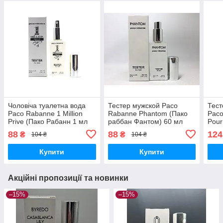
Чоловіча туалетна вода
Тестер мужской Paco
Тест
Paco Rabanne 1 Million
Rabanne Phantom (Пако
Paco
Prive (Пако Рабанн 1 мл
раббан Фантом) 60 мл
Pour
прайв) тестер 60 мл
65 м
88
88
124
₴
₴
104 ₴
104 ₴
Купити
Купити
Акційні пропозиції та новинки
–15%
–15%