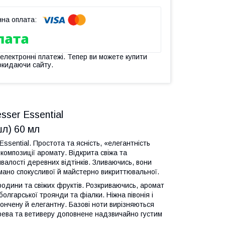
 електронні платежі. Тепер ви можете купити
окидаючи сайту.
sser Essential
л) 60 мл
ssential. Простота та ясність, «елегантність
композиції аромату. Відкрита свіжа та
валості деревних відтінків. Зливаючись, вони
имано спокусливої й майстерно викриттювальної.
ородини та свіжих фруктів. Розкриваючись, аромат
олгарської троянди та фіалки. Ніжна півонія і
ончену й елегантну. Базові ноти вирізняються
ева та ветиверу доповнене надзвичайно густим