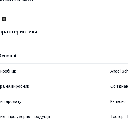
арактеристики
Основні
иробник
Angel Sc
раїна виробник
Об'єднан
ип аромату
Квітково 
ид парфумерної продукції
Тестер -