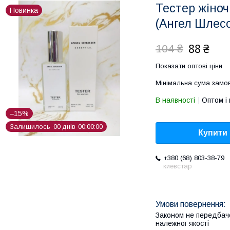
Тестер жіноч
Новинка
(Ангел Шлес
88 ₴
104 ₴
Показати оптові ціни
Мінімальна сума замов
В наявності
Оптом і 
–15%
Залишилось
0
0
днів
0
0
0
0
0
0
Купити
+380 (68) 803-38-79
киевстар
Законом не передбач
належної якості