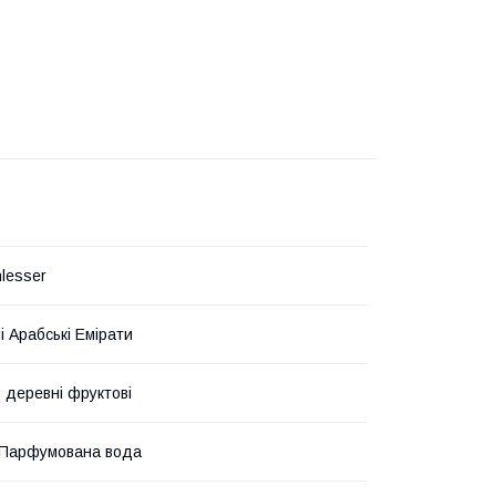
hlesser
і Арабські Емірати
- деревні фруктові
 Парфумована вода