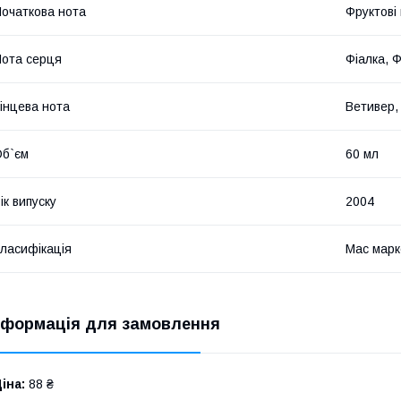
очаткова нота
Фруктові
ота серця
Фіалка, 
інцева нота
Ветивер,
б`єм
60 мл
ік випуску
2004
ласифікація
Мас марк
нформація для замовлення
іна:
88 ₴