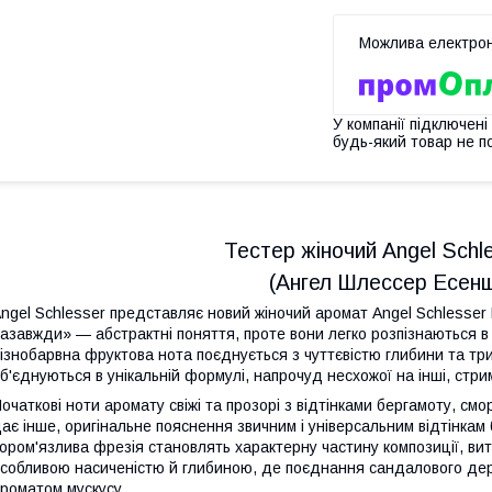
У компанії підключені
будь-який товар не п
Тестер жіночий Angel Schle
(Ангел Шлессер Есенш
ngel Schlesser представляє новий жіночий аромат Angel Schlesser E
азавжди» — абстрактні поняття, проте вони легко розпізнаються в 
ізнобарвна фруктова нота поєднується з чуттєвістю глибини та три
б'єднуються в унікальній формулі, напрочуд несхожої на інші, стр
очаткові ноти аромату свіжі та прозорі з відтінками бергамоту, см
ає інше, оригінальне пояснення звичним і універсальним відтінкам б
ором'язлива фрезія становлять характерну частину композиції, вит
собливою насиченістю й глибиною, де поєднання сандалового дер
роматом мускусу.