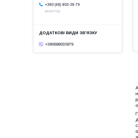
+380 (68) 803-38-79
киевстар
+380688033879
A
н
р
о
П
д
с
о
а