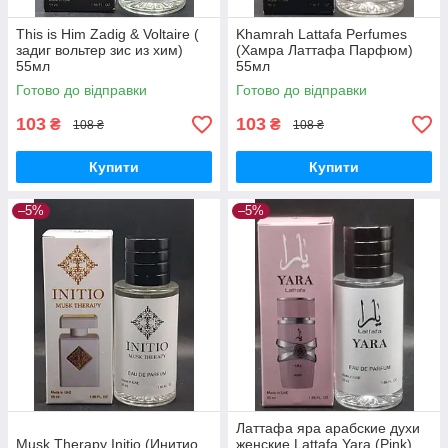
This is Him Zadig & Voltaire (
Khamrah Lattafa Perfumes
задиг вольтер зис из хим)
(Хамра Латтафа Парфюм)
55мл
55мл
Готово до відправки
Готово до відправки
103
103
₴
₴
108 ₴
108 ₴
Купити
Купити
–5%
–5%
Латтафа яра арабские духи
Musk Therapy Initio (Инитио
женские Lattafa Yara (Pink)