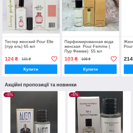
Тестер женский Pour Elle
Парфюмированная вода
Женс
(пур ель) 65 мл
женская Pour Femme (
Pour
Пур Фемме) 55 мл
124
103
214
₴
₴
131 ₴
108 ₴
Купити
Купити
Акційні пропозиції та новинки
–5%
–5%