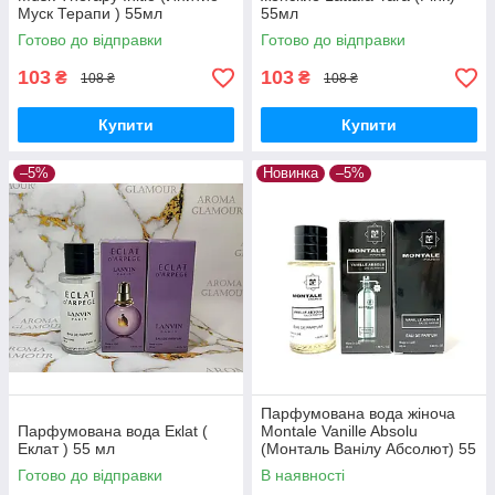
Муск Терапи ) 55мл
55мл
Готово до відправки
Готово до відправки
103
103
₴
₴
108 ₴
108 ₴
Купити
Купити
–5%
Новинка
–5%
Парфумована вода жіноча
Парфумована вода Eкlat (
Montale Vanille Absolu
Еклат ) 55 мл
(Монталь Ванілу Абсолют) 55
мл
Готово до відправки
В наявності