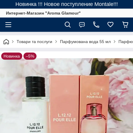
Новинка !!! Новое поступление Montale!!!
Интернет-Магазин "Aroma Glamour"
Товари та послуги
Парфумована вода 55 мл
Парфюм
Новинка
–5%