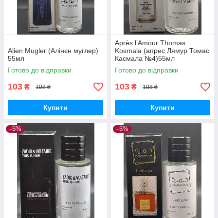
Après l’Amour Thomas
Alien Mugler (Алінєн муглер)
Kosmala (апрес Лямур Томас
55мл
Касмала №4)55мл
Готово до відправки
Готово до відправки
103
103
₴
₴
108 ₴
108 ₴
Купити
Купити
–5%
–5%