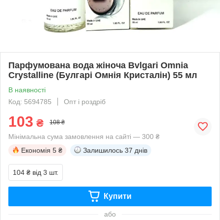
Парфумована вода жіноча Bvlgari Omnia
Crystalline (Булгарі Омнія Кристалін) 55 мл
В наявності
Код: 5694785
Опт і роздріб
103
₴
108 ₴
Мінімальна сума замовлення на сайті — 300 ₴
Економія
5 ₴
Залишилось
37 днів
104 ₴
від 3 шт.
Купити
або