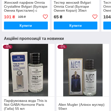
Женский парфюм Omnia
Тестер женский Bvlgari
Тест
Crystalline Bvlgari (Булгари
Omnia Coral (Булгари
Omni
Омниа Кристалин) с
Омния Корал) 35мл
Омні
феромонами 60 мл
101
65
104
₴
₴
105 ₴
Купити
Купити
Акційні пропозиції та новинки
–5%
–5%
Парфумована вода This is
Not GABA Hormone Paris
Alien Mugler (Алінєн муглер)
(Габа) 55 мл
55мл