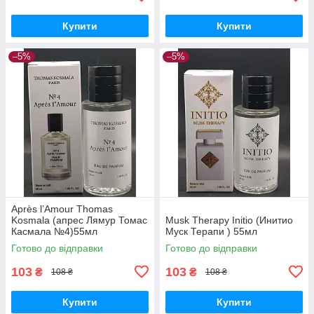
Купити
Купити
–5%
–5%
Après l’Amour Thomas
Kosmala (апрес Лямур Томас
Musk Therapy Initio (Инитио
Касмала №4)55мл
Муск Терапи ) 55мл
Готово до відправки
Готово до відправки
103
103
₴
₴
108 ₴
108 ₴
Купити
Купити