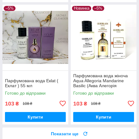
–5%
Новинка
–5%
Парфумована вода жіноча
Парфумована вода Eкlat (
Aqua Allegoria Mandarine
Еклат ) 55 мл
Basilic (Аква Алегорія
Мандарин Базилік) 55 мл
Готово до відправки
Готово до відправки
103
103
₴
₴
108 ₴
108 ₴
Купити
Купити
Показати ще