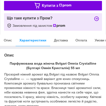
Купити з
Що таке купити з Пром?
Замовлення під захистом
Опис
Характеристики
Доставка
Оплата
Умови 
Опис
Парфумована вода жіноча Bvlgari Omnia Crystalline
(Булгарі Омнія Кристалін) 55 мл
Прозорий ніжний аромат від Bvlgari під назвою Bvlgari Omnia
Crystalline — — чудовий варіант для юних спокусниць.
Композиція аромату буквально пронизана світними
променями ніжності та краси. Власниця такої ароматної сили,
ніби казкова невинна фея, здатна нанести на себе чари, що
посилюють її красу, жіночу ніжність, особисту харизму. Квіткові
та фруктові ноти зустрічають особливою легкістю й радістю,
дарують сили творити.