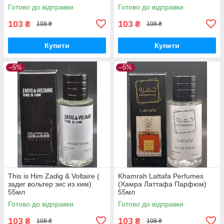
Готово до відправки
Готово до відправки
103
103
₴
₴
108 ₴
108 ₴
Купити
Купити
–5%
–5%
This is Him Zadig & Voltaire (
Khamrah Lattafa Perfumes
задиг вольтер зис из хим)
(Хамра Латтафа Парфюм)
55мл
55мл
Готово до відправки
Готово до відправки
103
103
₴
₴
108 ₴
108 ₴