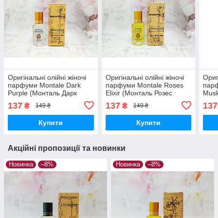
Оригінальні олійні жіночі
Оригінальні олійні жіночі
Ориг
парфуми Montale Dark
парфуми Montale Roses
парф
Purple (Монталь Дарк
Elixir (Монталь Розес
Musk
Перпл) 12 мл
Еліксир) 12 мл
Муск
137
137
137
₴
₴
149 ₴
149 ₴
Купити
Купити
Акційні пропозиції та новинки
Новинка
–8%
Новинка
–8%