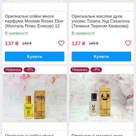
Оригінальні олійні жіночі
Оригінальні масляні духи
парфуми Montale Roses Elixir
унісекс Tiziana Унд Casanova
(Монталь Розес Еліксир) 12
(Тизиана Терензи Казанова)
мл
12 мл
В наявності
В наявності
137
137
₴
₴
149 ₴
149 ₴
Купити
Купити
Новинка
–8%
Новинка
–8%
Оригінальні олійні жіночі
Оригінальні масляні духи