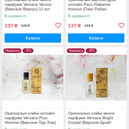
парфуми Versace Versus
чоловічі Paco Rabanne
(Версаче Версус) 12 мл
Invictus (Пако Рабан
Инвиктус) 12 мл
В наявності
В наявності
137
137
₴
₴
149 ₴
149 ₴
Купити
Купити
Новинка
–8%
Новинка
–8%
Оригінальні олійні чоловічі
Оригінальні олійні жіночі
парфуми Versace Pour
парфуми Versace Bright
Homme (Версаче Пур Хом)
Crystal (Версаче Брайт
12 мл
Крістал) 12 мл