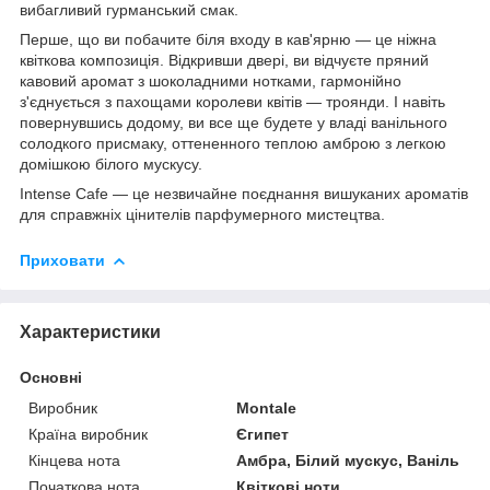
вибагливий гурманський смак.
Перше, що ви побачите біля входу в кав'ярню — це ніжна
квіткова композиція. Відкривши двері, ви відчуєте пряний
кавовий аромат з шоколадними нотками, гармонійно
з'єднується з пахощами королеви квітів — троянди. І навіть
повернувшись додому, ви все ще будете у владі ванільного
солодкого присмаку, оттененного теплою амброю з легкою
домішкою білого мускусу.
Intense Cafe — це незвичайне поєднання вишуканих ароматів
для справжніх цінителів парфумерного мистецтва.
Приховати
Характеристики
Основні
Виробник
Montale
Країна виробник
Єгипет
Кінцева нота
Амбра, Білий мускус, Ваніль
Початкова нота
Квіткові ноти