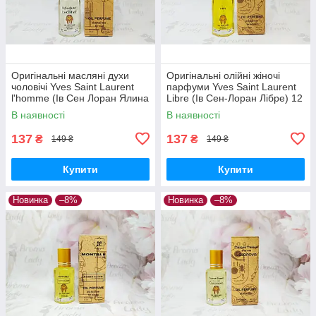
Оригінальні масляні духи
Оригінальні олійні жіночі
чоловічі Yves Saint Laurent
парфуми Yves Saint Laurent
l'homme (Ів Сен Лоран Ялина
Libre (Ів Сен-Лоран Лібре) 12
Хом) 12 мл
мл
В наявності
В наявності
137
137
₴
₴
149 ₴
149 ₴
Купити
Купити
Новинка
–8%
Новинка
–8%