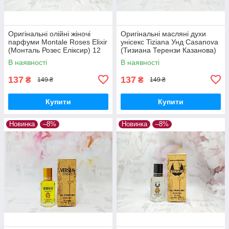
Оригінальні олійні жіночі
Оригінальні масляні духи
парфуми Montale Roses Elixir
унісекс Tiziana Унд Casanova
(Монталь Розес Еліксир) 12
(Тизиана Терензи Казанова)
мл
12 мл
В наявності
В наявності
137
137
₴
₴
149 ₴
149 ₴
Купити
Купити
Новинка
–8%
Новинка
–8%