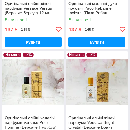
Оригінальні олійні жіночі
Оригінальні масляні духи
парфуми Versace Versus
чоловічі Paco Rabanne
(Версаче Версус) 12 мл
Invictus (Пако Рабан
Инвиктус) 12 мл
В наявності
В наявності
137
137
₴
₴
149 ₴
149 ₴
Купити
Купити
Новинка
–8%
Новинка
–8%
Оригінальні олійні чоловічі
Оригінальні олійні жіночі
парфуми Versace Pour
парфуми Versace Bright
Homme (Версаче Пур Хом)
Crystal (Версаче Брайт