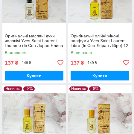
Оригінальні масляні духи
Оригінальні олійні жіночі
чоловічі Yves Saint Laurent
парфуми Yves Saint Laurent
l'homme (Ів Сен Лоран Ялина
Libre (Ів Сен-Лоран Лібре) 12
Хом) 12 мл
мл
В наявності
В наявності
137
137
₴
₴
149 ₴
149 ₴
Купити
Купити
Новинка
–8%
Новинка
–8%