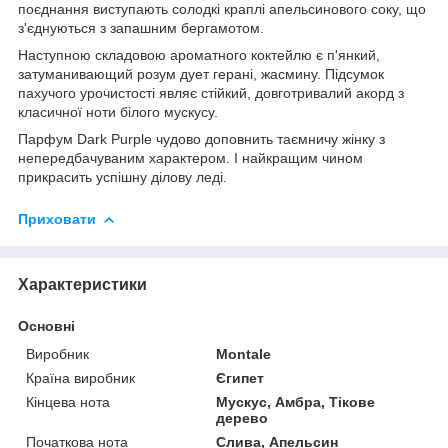
поєднання виступають солодкі краплі апельсинового соку, що
з'єднуються з запашним бергамотом.
Наступною складовою ароматного коктейлю є п'янкий,
затуманивающий розум дует герані, жасмину. Підсумок
пахучого урочистості являє стійкий, довготривалий акорд з
класичної ноти білого мускусу.
Парфум Dark Purple чудово доповнить таємничу жінку з
непередбачуваним характером. І найкращим чином
прикрасить успішну ділову леді.
Приховати
Характеристики
Основні
Виробник
Montale
Країна виробник
Єгипет
Кінцева нота
Мускус, Амбра, Тікове
дерево
Початкова нота
Слива, Апельсин