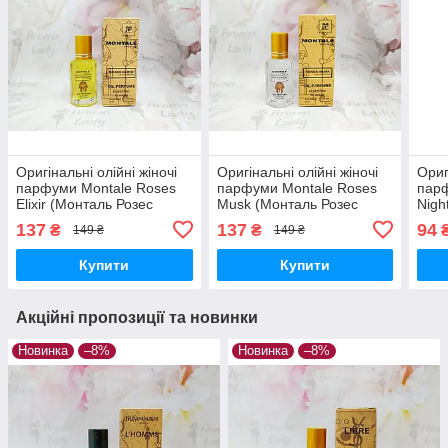
Оригінальні олійні жіночі
Оригінальні олійні жіночі
Ориг
парфуми Montale Roses
парфуми Montale Roses
парф
Elixir (Монталь Розес
Musk (Монталь Розес
Nigh
Еліксир) 12 мл
Муска) 12 мл
Найт
137
137
94
₴
₴
149 ₴
149 ₴
Купити
Купити
Акційні пропозиції та новинки
Новинка
–8%
Новинка
–8%