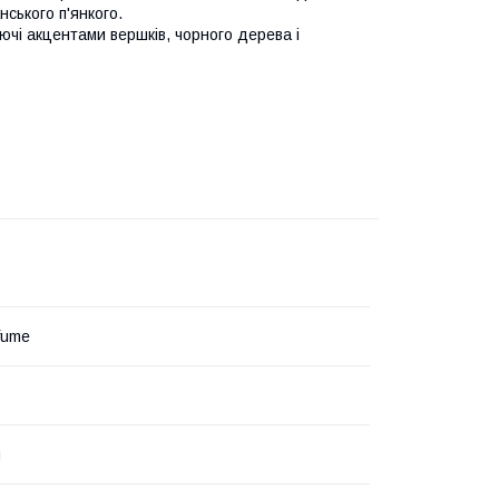
ського п'янкого.
чі акцентами вершків, чорного дерева і
fume
и