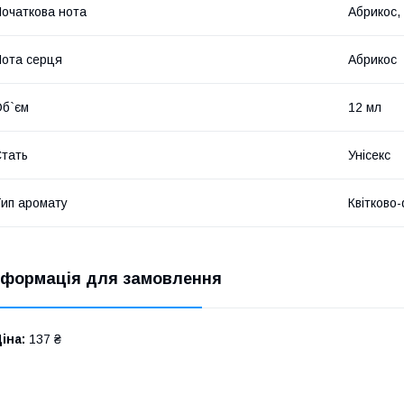
очаткова нота
Абрикос,
ота серця
Абрикос
б`єм
12 мл
тать
Унісекс
ип аромату
Квітково-
нформація для замовлення
іна:
137 ₴