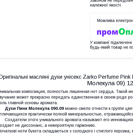
Законом не передбач
належної якості
У компанії підключені
будь-який товар не п
Оригінальні масляні духи унісекс Zarko Perfume Pink
Молекула 09) 1
никальная композиция, полностью лишенная нот сердца. Такой ин
вучание может прекрасно передать единственная в своем роде ро
оль главной основы аромата.
Духи Пинк Молекула 090.09
можно смело отнести к группе цве
тличающихся практически полной минеральностью, отражающейся
оздатели этого уникального аромата называют его инновационн
оздает не диссонанс, а невероятную гармонию.
очаткові ноти букета складаються з солодкого і стиглого персика,