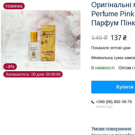
Оригінальні 
Новинка
Perfume Pink
Парфум Пінк
137 ₴
149 ₴
Показати оптові ціни
Мінімальна сума замов
–8%
В наявності
Оптом і 
Залишилось
0
0
днів
0
0
0
0
0
0
Купити
+380 (68) 803-38-79
киевстар