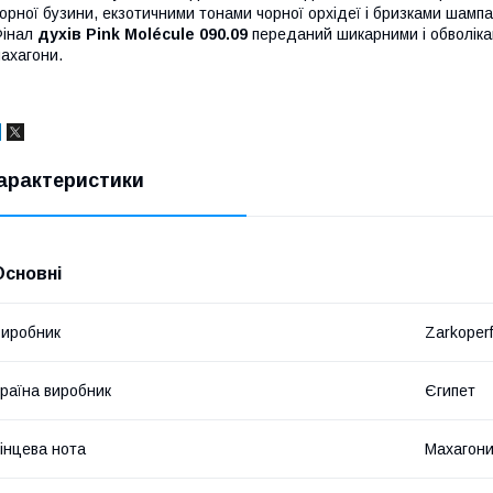
орної бузини, екзотичними тонами чорної орхідеї і бризками шампан
Фінал
духів Pink Molécule 090.09
переданий шикарними і обволікаю
ахагони.
арактеристики
Основні
иробник
Zarkoper
раїна виробник
Єгипет
інцева нота
Махагон