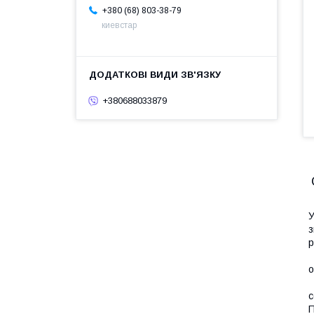
+380 (68) 803-38-79
киевстар
+380688033879
У
з
р
о
С
с
П