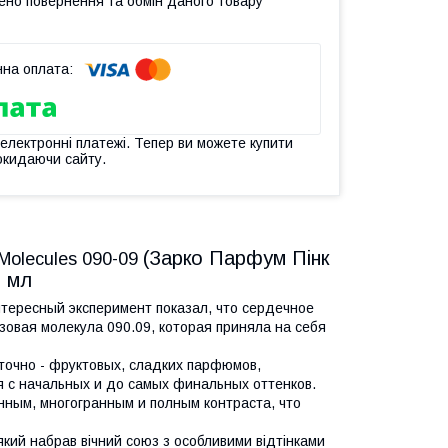
ено повернення та обмін даного товару
 електронні платежі. Тепер ви можете купити
окидаючи сайту.
(Зарко Парфум Пінк
 Molecules 090-09
2 мл
тересный эксперимент показал, что сердечное
зовая молекула 090.09, которая приняла на себя
точно - фруктовых, сладких парфюмов,
 с начальных и до самых финальных оттенков.
ым, многогранным и полным контраста, что
 який набрав вічний союз з особливими відтінками