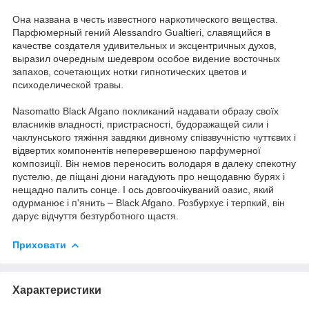
Она названа в честь известного наркотического вещества.
Парфюмерный гений Аlessandro Gualtieri, славящийся в
качестве создателя удивительных и эксцентричных духов,
выразил очередным шедевром особое видение восточных
запахов, сочетающих нотки гипнотических цветов и
психоделической травы.
Nasomatto Black Afgano покликаний надавати образу своїх
власників владності, пристрасності, будоражащей сили і
чаклунського тяжіння завдяки дивному співзвучністю чуттєвих і
відвертих компонентів неперевершеною парфумерної
композиції. Він немов переносить володаря в далеку спекотну
пустелю, де піщані дюни нагадують про нещодавню бурях і
нещадно палить сонце. І ось довгоочікуваний оазис, який
одурманює і п'янить – Black Afgano. Розбурхує і терпкий, він
дарує відчуття безтурботного щастя.
Приховати
Характеристики