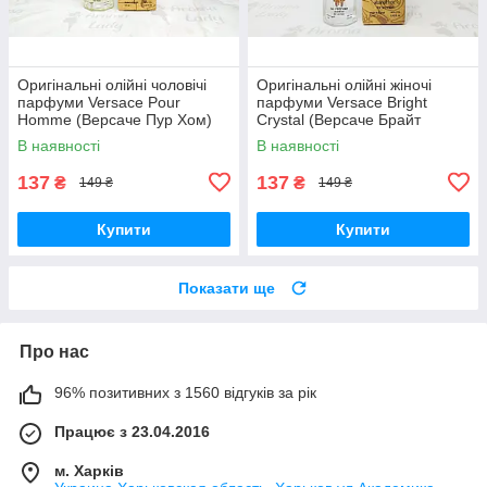
Оригінальні олійні чоловічі
Оригінальні олійні жіночі
парфуми Versace Pour
парфуми Versace Bright
Homme (Версаче Пур Хом)
Crystal (Версаче Брайт
12 мл
Крістал) 12 мл
В наявності
В наявності
137
137
₴
₴
149 ₴
149 ₴
Купити
Купити
Показати ще
Про нас
96% позитивних з 1560 відгуків за рік
Працює з 23.04.2016
м. Харків