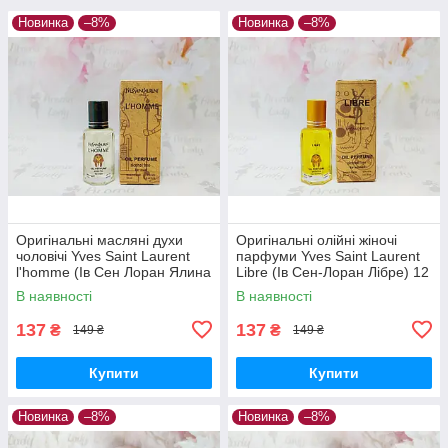
Новинка
–8%
Новинка
–8%
Оригінальні масляні духи
Оригінальні олійні жіночі
чоловічі Yves Saint Laurent
парфуми Yves Saint Laurent
l'homme (Ів Сен Лоран Ялина
Libre (Ів Сен-Лоран Лібре) 12
Хом) 12 мл
мл
В наявності
В наявності
137
137
₴
₴
149 ₴
149 ₴
Купити
Купити
Новинка
–8%
Новинка
–8%