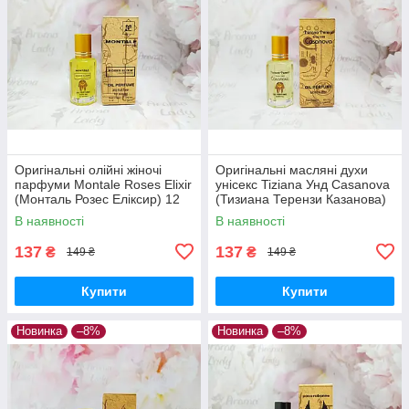
Оригінальні олійні жіночі
Оригінальні масляні духи
парфуми Montale Roses Elixir
унісекс Tiziana Унд Casanova
(Монталь Розес Еліксир) 12
(Тизиана Терензи Казанова)
мл
12 мл
В наявності
В наявності
137
137
₴
₴
149 ₴
149 ₴
Купити
Купити
Новинка
–8%
Новинка
–8%