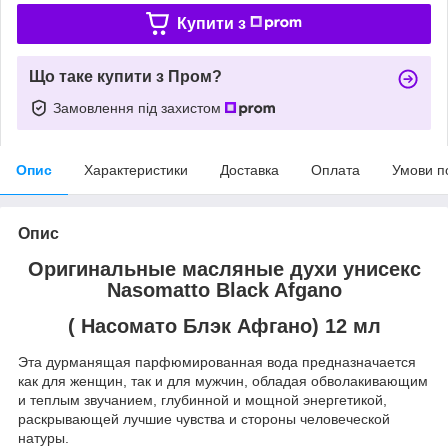
Купити з
Що таке купити з Пром?
Замовлення під захистом
Опис
Характеристики
Доставка
Оплата
Умови п
Опис
Оригинальные масляные духи унисекс
Nasomatto Black Afgano
( Насомато Блэк Афгано) 12 мл
Эта дурманящая парфюмированная вода предназначается
как для женщин, так и для мужчин, обладая обволакивающим
и теплым звучанием, глубинной и мощной энергетикой,
раскрывающей лучшие чувства и стороны человеческой
натуры.