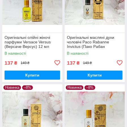
Оригінальні олійні жіночі
Оригінальні масляні духи
парфуми Versace Versus
чоловічі Paco Rabanne
(Версаче Версус) 12 мл
Invictus (Пако Рабан
Инвиктус) 12 мл
В наявності
В наявності
137
137
₴
₴
149 ₴
149 ₴
Купити
Купити
Новинка
–8%
Новинка
–8%