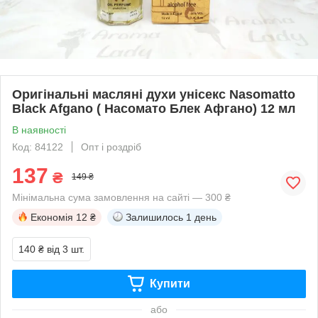
Оригінальні масляні духи унісекс Nasomatto
Black Afgano ( Насомато Блек Афгано) 12 мл
В наявності
Код: 84122
Опт і роздріб
137
₴
149 ₴
Мінімальна сума замовлення на сайті — 300 ₴
Економія
12 ₴
Залишилось
1 день
140 ₴
від 3 шт.
Купити
або