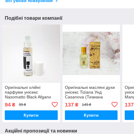
Всі умови повернення
Подібні товари компанії
Оригінальні олійні
Оригінальні масляні духи
Ориг
парфуми унісекс
унісекс Tiziana Унд
уніс
Nasomatto Black Afgano
Casanova (Тизиана
Man
(Намото Блек Афгано) 9
Терензи Казанова) 12 мл
Манг
94
137
137
₴
₴
99 ₴
149 ₴
мл
Купити
Купити
Акційні пропозиції та новинки