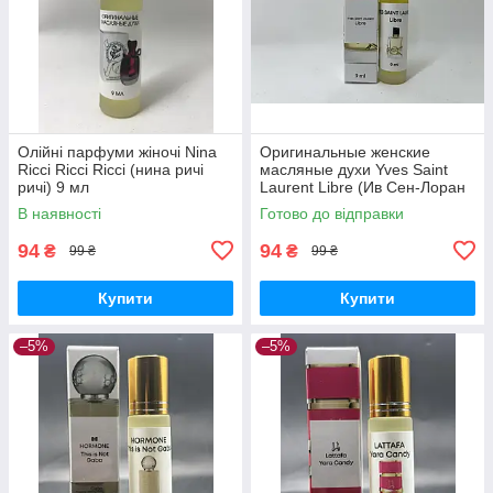
Олійні парфуми жіночі Nina
Оригинальные женские
Ricci Ricci Ricci (нина ричі
масляные духи Yves Saint
ричі) 9 мл
Laurent Libre (Ив Сен-Лоран
Либре) 9 мл
В наявності
Готово до відправки
94
94
₴
₴
99 ₴
99 ₴
Купити
Купити
–5%
–5%