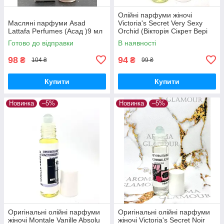
Олійні парфуми жіночі
Масляні парфуми Asad
Victoria's Secret Very Sexy
Lattafa Perfumes (Асад )9 мл
Orchid (Вікторія Сікрет Вері
Сексі Орхід) 9 мл
Готово до відправки
В наявності
98
94
₴
₴
104 ₴
99 ₴
Купити
Купити
Новинка
–5%
Новинка
–5%
Оригінальні олійні парфуми
Оригінальні олійні парфуми
жіночі Montale Vanille Absolu
жіночі Victoria's Secret Noir