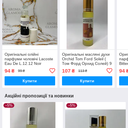
Оригінальні олійні
Оригінальні масляні духи
Ориг
парфуми чоловічі Lacoste
Orchid Tom Ford Soleil (
парф
Eau De L.12.12 Noir
Том Форд Орхид Солей) 9
Bitt
Intense 9 мл
мл
Біте
94
107
94
₴
₴
99 ₴
113 ₴
Купити
Купити
Акційні пропозиції та новинки
–5%
–5%