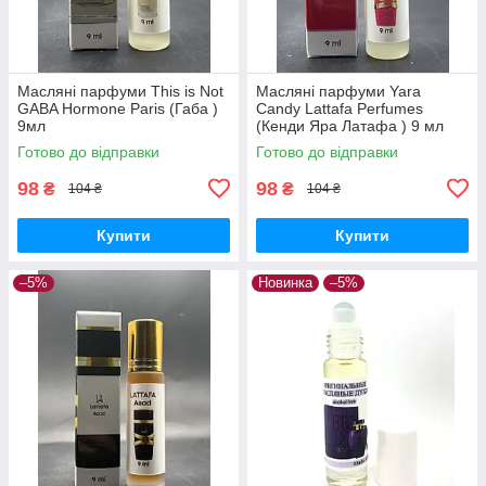
Масляні парфуми This is Not
Масляні парфуми Yara
GABA Hormone Paris (Габа )
Candy Lattafa Perfumes
9мл
(Кенди Яра Латафа ) 9 мл
Готово до відправки
Готово до відправки
98
98
₴
₴
104 ₴
104 ₴
Купити
Купити
–5%
Новинка
–5%