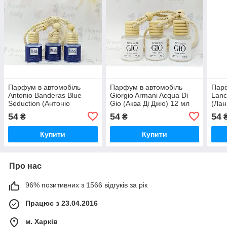
Парфум в автомобіль
Парфум в автомобіль
Парф
Antonio Banderas Blue
Giorgio Armani Acqua Di
Lanc
Seduction (Антоніо
Gio (Аква Ді Джіо) 12 мл
(Лан
Бандерас Блю Седакшн)
мл
54
54
54
₴
₴
12 мл
Купити
Купити
Про нас
96% позитивних з 1566 відгуків за рік
Працює з 23.04.2016
м. Харків