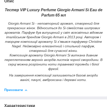
Опис
Тестер VIP Luxury Perfume Giorgio Armani Si Eau de
Parfum 65 мл
Giorgio Armani Si - неповторний аромат, створений для
прекрасних жінок. Відноситься до Si сімейства шипрових
ароматів. Парфум був випущений у світ всесвітньо відомим
італійським брендом Giorgio Armani в 2013 році. Автором і
творцем композиції аромату Si з'явився парфумер Christine
Nagel. Неймовірно елегантний і стильний парфум,
створений для сучасної жінки.
Композиція аромату Giorgio Armani Si виткана дивним
переплетенням верхніх акордів листків чорної смородини. В
серці можна розрізнити ноти травневої троянди і білої
фрезії.
На завершення композиції залишаються базові акорди
ванілі, пачулі, амброксана і деревні ноти.
Приховати
Характеристики