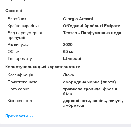
Основні
Виробник
Giorgio Armani
Країна виробник
Об'єднані Арабські Емірати
Вид парфумерної
Тестер - Парфумована вода
продукції
Рік випуску
2020
Об`єм
65 мл
Тип аромату
Шипрові
Користувальницькі характеристики
Класифікація
Люкс
Початкова нота
смородина чорна (листя)
Нота серця
травнева троянда, фрезія
біла
Кінцева нота
деревні ноти, ваніль, пачулі,
амброксан
Приховати