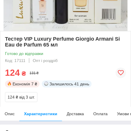
Тестер VIP Luxury Perfume Giorgio Armani Si
Eau de Parfum 65 мл
Готово до відправки
Код: 17111
Опт і роздріб
124
₴
131 ₴
Економія
7 ₴
Залишилось
41 день
124 ₴
від 3 шт.
Опис
Характеристики
Доставка
Оплата
Умови 