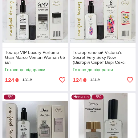
Тестер VIP Luxury Perfume
Тестер жіночий Victoria's
Gian Marco Venturi Woman 65
Secret Very Sexy Now
мл
(Вікторія Сікрет Вері Сексі
Нау) 65 мл
Готово до відправки
Готово до відправки
124
124
₴
₴
131 ₴
131 ₴
–5%
Новинка
–5%