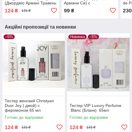
(Джорджіо Армані Травень
Армани Си) с
de P
Вей ) 65 мл
феромонами 60 мл
(Джо
124
99
230
₴
₴
131 ₴
парф
Акційні пропозиції та новинки
–5%
Новинка
–5%
Тестер женский Christyan
Duor Joy ( джой) с
Тестер VIP Luxury Perfume
феромоном 65 мл
Blanc (Бланк) 65мл
Готово до відправки
Готово до відправки
124
124
₴
₴
131 ₴
131 ₴