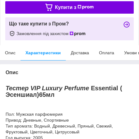
Купити з
Що таке купити з Пром?
Замовлення під захистом
Опис
Характеристики
Доставка
Оплата
Умови 
Опис
Тестер VIP Luxury Perfume
Essential (
Эсеншиал)65мл
Пол: Мужская парфюмерия
Привод: Дневные, Спортивные
Тип аромата: Водный, Древесный, Пряный, Свежий,
Фруктовый, Цветочный, Цитрусовый
Год выпуска: 2005