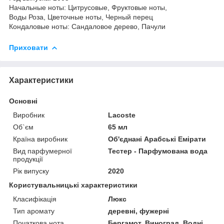
Начальные ноты: Цитрусовые, Фруктовые ноты,
Воды Роза, Цветочные ноты, Черный перец
Кондаловые ноты: Сандаловое дерево, Пачули
Приховати
Характеристики
Основні
Виробник
Lacoste
Об`єм
65 мл
Країна виробник
Об'єднані Арабські Емірати
Вид парфумерної
Тестер - Парфумована вода
продукції
Рік випуску
2020
Користувальницькі характеристики
Класифікація
Люкс
Тип аромату
деревні, фужерні
Початкова нота
Бергамот, Виноград, Водні