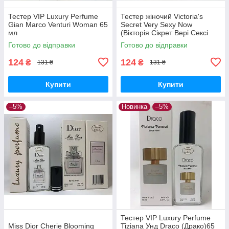
Тестер VIP Luxury Perfume
Тестер жіночий Victoria's
Gian Marco Venturi Woman 65
Secret Very Sexy Now
мл
(Вікторія Сікрет Вері Сексі
Нау) 65 мл
Готово до відправки
Готово до відправки
124
124
₴
₴
131 ₴
131 ₴
Купити
Купити
–5%
Новинка
–5%
Тестер VIP Luxury Perfume
Miss Dior Cherie Blooming
Tiziana Унд Draco (Драко)65