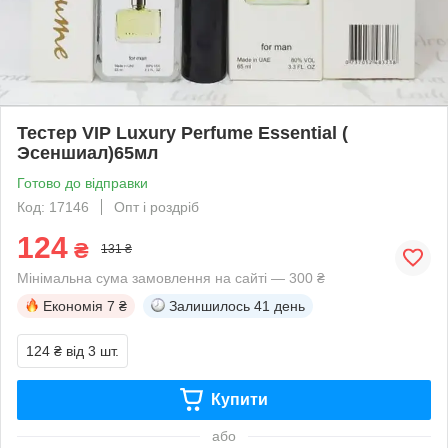
Тестер VIP Luxury Perfume Essential (
Эсеншиал)65мл
Готово до відправки
Код: 17146
Опт і роздріб
124
₴
131 ₴
Мінімальна сума замовлення на сайті — 300 ₴
Економія
7 ₴
Залишилось
41 день
124 ₴
від 3 шт.
Купити
або