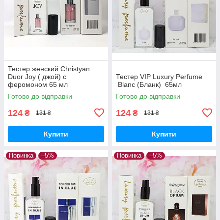
Тестер женский Christyan
Duor Joy ( джой) с
Тестер VIP Luxury Perfume
феромоном 65 мл
Blanc (Бланк) 65мл
Готово до відправки
Готово до відправки
124
124
₴
₴
131 ₴
131 ₴
Купити
Купити
Новинка
–5%
Новинка
–5%