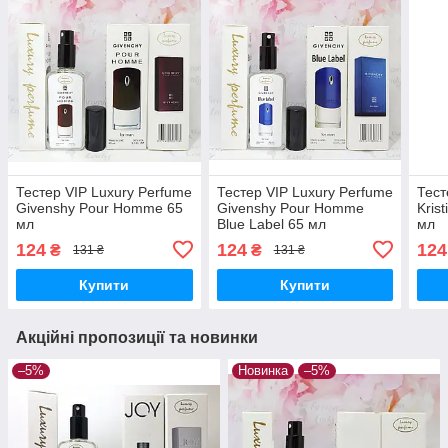
Тестер VIP Luxury Perfume
Тестер VIP Luxury Perfume
Тест
Givenshy Pour Homme 65
Givenshy Pour Homme
Kris
мл
Blue Label 65 мл
мл
124
124
124
₴
₴
131 ₴
131 ₴
Купити
Купити
Акційні пропозиції та новинки
–5%
Новинка
–5%