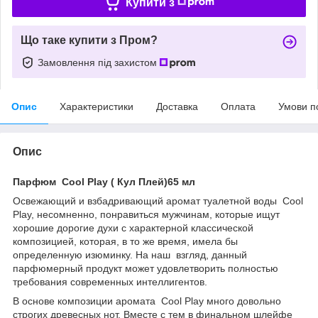
Купити з
Що таке купити з Пром?
Замовлення під захистом
Опис
Характеристики
Доставка
Оплата
Умови п
Опис
Парфюм Cool Play ( Кул Плей)65 мл
Освежающий и взбадривающий аромат туалетной воды Cool
Play, несомненно, понравиться мужчинам, которые ищут
хорошие дорогие духи с характерной классической
композицией, которая, в то же время, имела бы
определенную изюминку. На наш взгляд, данный
парфюмерный продукт может удовлетворить полностью
требования современных интеллигентов.
В основе композиции аромата Cool Play много довольно
строгих древесных нот. Вместе с тем в финальном шлейфе