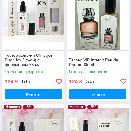
Тестер женский Christyan
Duor Joy ( джой) с
Тестер VIP Interdit Eau de
феромоном 65 мл
Parfum 65 ml
Готово до відправки
Готово до відправки
124
124
₴
₴
131 ₴
131 ₴
Купити
Купити
Новинка
–5%
Новинка
–5%