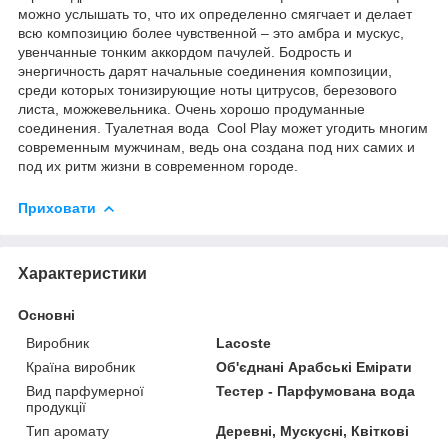
можно услышать то, что их определенно смягчает и делает
всю композицию более чувственной – это амбра и мускус,
увенчанные тонким аккордом пачулей. Бодрость и
энергичность дарят начальные соединения композиции,
среди которых тонизирующие ноты цитрусов, березового
листа, можжевельника. Очень хорошо продуманные
соединения. Туалетная вода Cool Play может угодить многим
современным мужчинам, ведь она создана под них самих и
под их ритм жизни в современном городе.
Приховати
Характеристики
Основні
Виробник
Lacoste
Країна виробник
Об'єднані Арабські Емірати
Вид парфумерної
Тестер - Парфумована вода
продукції
Тип аромату
Деревні, Мускусні, Квіткові