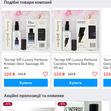
Подібні товари компанії
Тестер VIP Luxury Perfume
Тестер VIP Luxury Perfume
Тест
Kristian Deor Sauvage 65
Carolina Herrera Bad Boy
Gior
мл
65 мл
Gio 
124
124
124
₴
₴
131 ₴
131 ₴
Купити
Купити
Акційні пропозиції та новинки
–5%
–5%