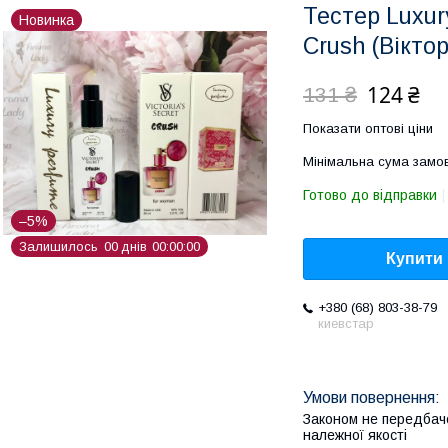
Тестер Luxury
Новинка
Crush (Вікто
124 ₴
131 ₴
Показати оптові ціни
Мінімальна сума замов
Готово до відправки
–5%
Залишилось
0
0
днів
0
0
0
0
0
0
Купити
+380 (68) 803-38-79
киевстар
Законом не передбач
належної якості