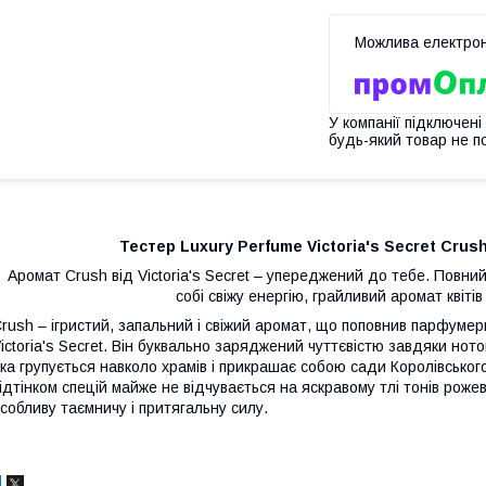
У компанії підключені
будь-який товар не п
Тестер Luxury Perfume Victoria's Secret Crush
Аромат Crush від Victoria's Secret – упереджений до тебе. Повн
собі свіжу енергію, грайливий аромат квітів і
rush – ігристий, запальний і свіжий аромат, що поповнив парфуме
ictoria's Secret. Він буквально заряджений чуттєвістю завдяки нот
ка групується навколо храмів і прикрашає собою сади Королівськог
ідтінком спецій майже не відчувається на яскравому тлі тонів роже
собливу таємничу і притягальну силу.