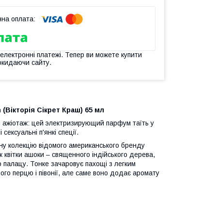
 електронні платежі. Тепер ви можете купити
окидаючи сайту.
 (Вікторія Сікрет Краш) 65 мл
ий ажіотаж: цей электризирующий парфум таїть у
 сексуальні п'янкі спеції.
рну колекцію відомого американського бренду
ок квітки ашоки – священного індійського дерева,
о палацу. Тонке зачаровує пахощі з легким
вого перцю і півонії, але саме воно додає аромату