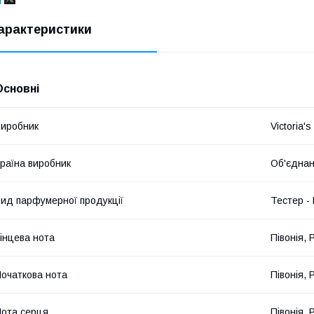
арактеристики
Основні
иробник
Victoria's
раїна виробник
Об'єднан
ид парфумерної продукції
Тестер -
інцева нота
Півонія,
очаткова нота
Півонія,
ота серця
Півонія,