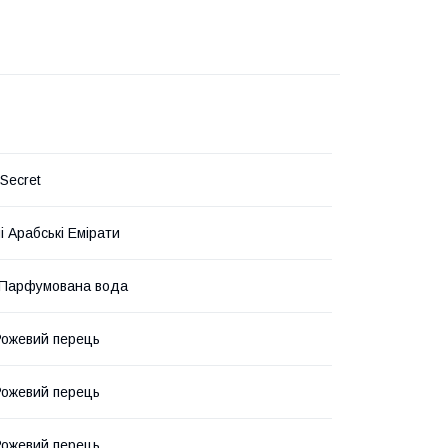
 Secret
і Арабські Емірати
 Парфумована вода
 Рожевий перець
 Рожевий перець
 Рожевий перець