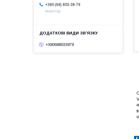
+380 (68) 803-38-79
киевстар
+380688033879
C
V
я
в
о