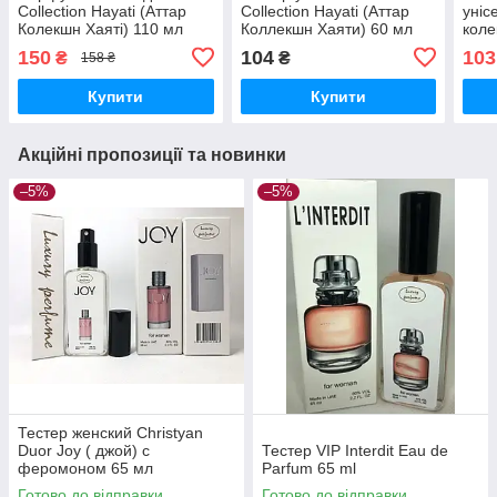
Collection Hayati (Аттар
Collection Hayati (Аттар
уніс
Колекшн Хаяті) 110 мл
Коллекшн Хаяти) 60 мл
коле
150
104
103
₴
₴
158 ₴
Купити
Купити
Акційні пропозиції та новинки
–5%
–5%
Тестер женский Christyan
Duor Joy ( джой) с
Тестер VIP Interdit Eau de
феромоном 65 мл
Parfum 65 ml
Готово до відправки
Готово до відправки