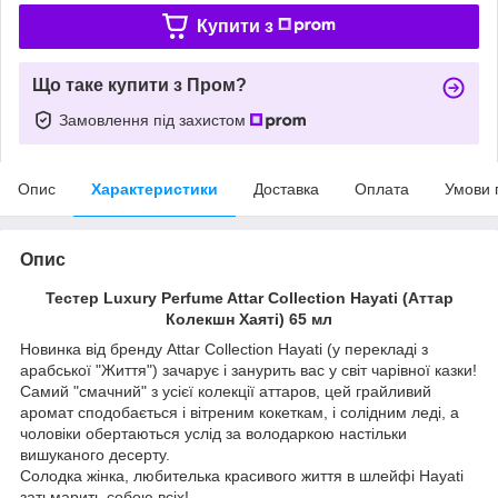
Купити з
Що таке купити з Пром?
Замовлення під захистом
Опис
Характеристики
Доставка
Оплата
Умови 
Опис
Тестер Luxury Perfume Attar Collection Hayati (Аттар
Колекшн Хаяті) 65 мл
Новинка від бренду Attar Collection Hayati (у перекладі з
арабської "Життя") зачарує і занурить вас у світ чарівної казки!
Самий "смачний" з усієї колекції аттаров, цей грайливий
аромат сподобається і вітреним кокеткам, і солідним леді, а
чоловіки обертаються услід за володаркою настільки
вишуканого десерту.
Солодка жінка, любителька красивого життя в шлейфі Hayati
затьмарить собою всіх!