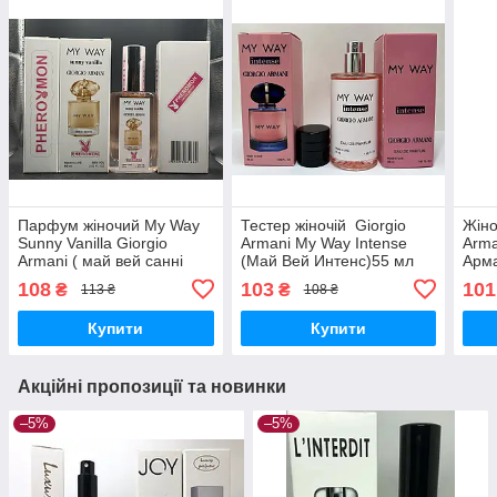
Парфум жіночий My Way
Тестер жіночій Giorgio
Жіно
Sunny Vanilla Giorgio
Armani My Way Intense
Arma
Armani ( май вей санні
(Май Вей Интенс)55 мл
Арма
ваніла) з феромоном 60
фер
108
103
101
₴
₴
113 ₴
108 ₴
мл
Купити
Купити
Акційні пропозиції та новинки
–5%
–5%