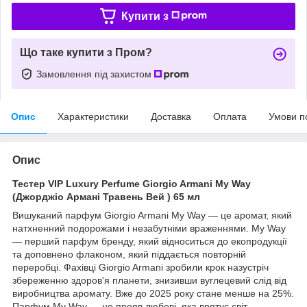
Купити з
Що таке купити з Пром?
Замовлення під захистом
Опис
Характеристики
Доставка
Оплата
Умови п
Опис
Тестер VIP Luxury Perfume Giorgio Armani My Way
(Джорджіо Армані Травень Вей ) 65 мл
Вишуканий парфум Giorgio Armani My Way — це аромат, який
натхненний подорожами і незабутніми враженнями. My Way
— перший парфум бренду, який відноситься до екопродукції
та доповнено флаконом, який піддається повторній
переробці. Фахівці Giorgio Armani зробили крок назустріч
збереженню здоров'я планети, знизивши вуглецевий слід від
виробництва аромату. Вже до 2025 року стане менше на 25%.
Парфум My Way — це прояв любові, яка врятує світ.