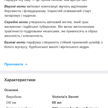
Верхні ноти
квіткової композиції звучать відтінками
бергамота і флердоранжу. Іскристий освіжаючий старт
зачаровує і надихає.
Середні ноти
утворюють квітковий мотив, який грає
жасмином і індійської туберозою. Він витає витонченими
трав'янисто-пудровыми нюансами, які привносять в образ
жіночність і елегантність.
Базові ноти
парфуму створюють стійкий приємний шлейф з
білого мускусу, бурбонської ванілі і віргінського кедра.
Приховати
Характеристики
Основні
Виробник
Victoria's Secret
Об`єм
65 мл