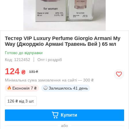
Тестер VIP Luxury Perfume Giorgio Armani My
Way (Джорджіо Армані Травень Вей ) 65 мл
Готово до відправки
Код: 1212452
Опт і роздріб
124
₴
131 ₴
Мінімальна сума замовлення на сайті — 300 ₴
Економія
7 ₴
Залишилось
41 день
126 ₴
від 3 шт.
Купити
або