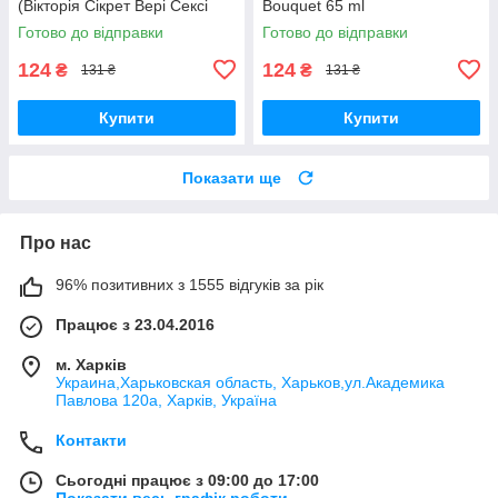
(Вікторія Сікрет Вері Сексі
Bouquet 65 ml
Нау) 65 мл
Готово до відправки
Готово до відправки
124
124
₴
₴
131 ₴
131 ₴
Купити
Купити
Показати ще
Про нас
96% позитивних з 1555 відгуків за рік
Працює з 23.04.2016
м. Харків
Украина,Харьковская область, Харьков,ул.Академика
Павлова 120а, Харків, Україна
Контакти
Сьогодні працює з 09:00 до 17:00
Показати весь графік роботи