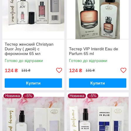
Тестер женский Christyan
Duor Joy ( джой) с
Тестер VIP Interdit Eau de
феромоном 65 мл
Parfum 65 ml
Готово до відправки
Готово до відправки
124
124
₴
₴
131 ₴
131 ₴
Купити
Купити
Новинка
–5%
Новинка
–5%