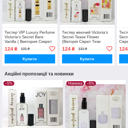
Тестер VIP Luxury Perfume
Тестер жіночий Victoria's
Тест
Victoria’s Secret Bare
Secret Tease Flower
Secr
Vanilla ( Виктория Сикрет
(Вікторія Сікрет Тизи
Сікр
Баре Ванилла) 65 мл
Флавер) 65 мл
124
124
124
₴
₴
131 ₴
131 ₴
Купити
Купити
Акційні пропозиції та новинки
–5%
Новинка
–5%