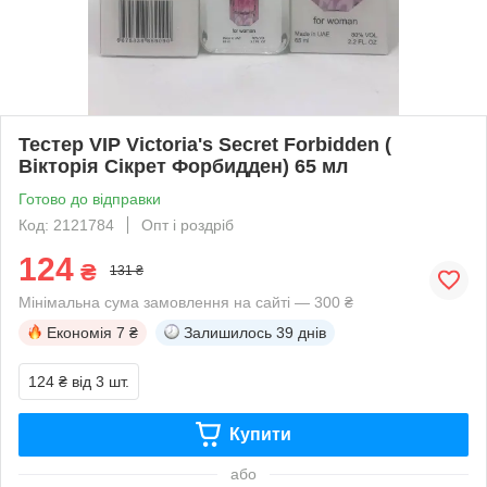
Тестер VIP Victoria's Secret Forbidden (
Вікторія Сікрет Форбидден) 65 мл
Готово до відправки
Код: 2121784
Опт і роздріб
124
₴
131 ₴
Мінімальна сума замовлення на сайті — 300 ₴
Економія
7 ₴
Залишилось
39 днів
124 ₴
від 3 шт.
Купити
або