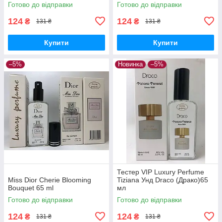
Нау) 65 мл
Готово до відправки
Готово до відправки
124
124
₴
₴
131 ₴
131 ₴
Купити
Купити
–5%
Новинка
–5%
Тестер VIP Luxury Perfume
Miss Dior Cherie Blooming
Tiziana Унд Draco (Драко)65
Bouquet 65 ml
мл
Готово до відправки
Готово до відправки
124
124
₴
₴
131 ₴
131 ₴