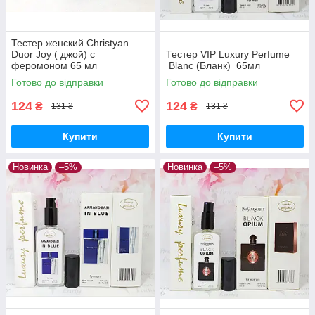
Тестер женский Christyan
Duor Joy ( джой) с
Тестер VIP Luxury Perfume
феромоном 65 мл
Blanc (Бланк) 65мл
Готово до відправки
Готово до відправки
124
124
₴
₴
131 ₴
131 ₴
Купити
Купити
Новинка
–5%
Новинка
–5%