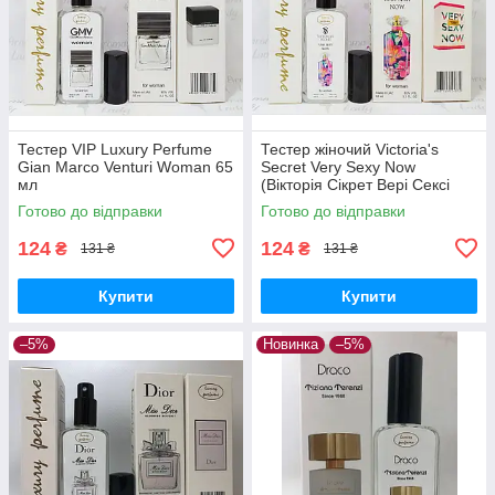
Тестер VIP Luxury Perfume
Тестер жіночий Victoria's
Gian Marco Venturi Woman 65
Secret Very Sexy Now
мл
(Вікторія Сікрет Вері Сексі
Нау) 65 мл
Готово до відправки
Готово до відправки
124
124
₴
₴
131 ₴
131 ₴
Купити
Купити
–5%
Новинка
–5%