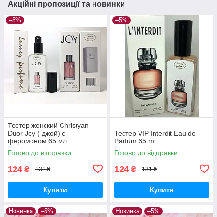
Акційні пропозиції та новинки
–5%
–5%
Тестер женский Christyan
Duor Joy ( джой) с
Тестер VIP Interdit Eau de
феромоном 65 мл
Parfum 65 ml
Готово до відправки
Готово до відправки
124
124
₴
₴
131 ₴
131 ₴
Купити
Купити
Новинка
–5%
Новинка
–5%