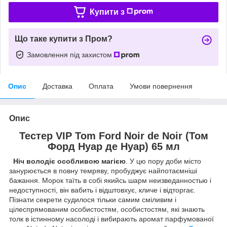
Купити з
Що таке купити з Пром?
Замовлення під захистом
Опис
Доставка
Оплата
Умови повернення
Опис
Тестер VIP Tom Ford Noir de Noir (Том
Форд Нуар де Нуар) 65 мл
Ніч володіє особливою магією
. У цю пору доби місто
занурюється в повну темряву, пробуджує найпотаємніші
бажання. Морок таїть в собі якийсь шарм неизведанностью і
недоступності, він вабить і відштовхує, кличе і відторгає.
Пізнати секрети судилося тільки самим сміливим і
цілеспрямованим особистостям, особистостям, які знають
толк в істинному насолоді і вибирають аромат парфумованої