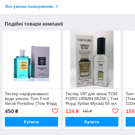
Всі умови повернення
Подібні товари компанії
Тестер парфумованої
Тестер VIP для жінок TOM
Tom 
води унісекс Tom Ford
FORD URBAN MUSK ( Том
(Том
Neroli Portofino (Том Форд
Форд Урбан Муска) 65 мл
110m
Неролі Портофіно) 100 мл
450
124
150
₴
₴
131 ₴
Купити
Купити