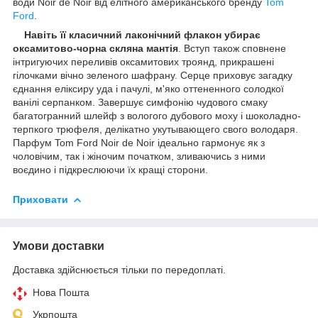
води Noir de Noir від елітного американського бренду
Tom
Ford
.
Навіть її класичний лаконічний флакон убирає
оксамитово-чорна скляна мантія
. Вступ також сповнене
інтригуючих переливів оксамитових троянд, прикрашені
гілочками вічно зеленого шафрану. Серце приховує загадку
єднання еліксиру уда і пачулі, м'яко оттененного солодкої
ванілі серпанком. Завершує симфонію чудового смаку
багатогранний шлейф з вологого дубового моху і шоколадно-
терпкого трюфеля, делікатно укутывающего свого володаря.
Парфум Tom Ford Noir de Noir ідеально гармонує як з
чоловічим, так і жіночим початком, зливаючись з ними
воєдино і підкреслюючи їх кращі сторони.
Приховати
Умови доставки
Доставка здійснюється тільки по передоплаті.
Нова Пошта
Укрпошта