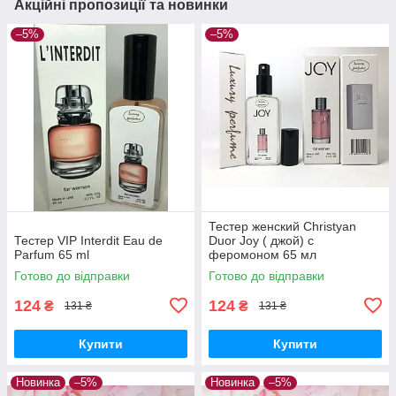
Акційні пропозиції та новинки
–5%
–5%
Тестер женский Christyan
Тестер VIP Interdit Eau de
Duor Joy ( джой) с
Parfum 65 ml
феромоном 65 мл
Готово до відправки
Готово до відправки
124
124
₴
₴
131 ₴
131 ₴
Купити
Купити
Новинка
–5%
Новинка
–5%