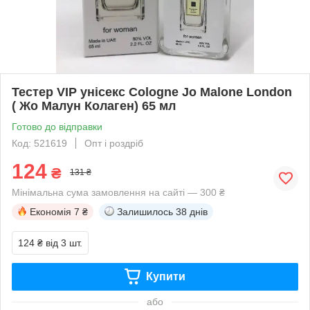
Тестер VIP унісекс Cologne Jo Malone London
( Жо Малун Колаген) 65 мл
Готово до відправки
Код: 521619
Опт і роздріб
124
₴
131 ₴
Мінімальна сума замовлення на сайті — 300 ₴
Економія
7 ₴
Залишилось
38 днів
124 ₴
від 3 шт.
Купити
або