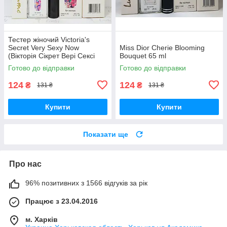
Тестер жіночий Victoria's
Secret Very Sexy Now
Miss Dior Cherie Blooming
(Вікторія Сікрет Вері Сексі
Bouquet 65 ml
Нау) 65 мл
Готово до відправки
Готово до відправки
124
124
₴
₴
131 ₴
131 ₴
Купити
Купити
Показати ще
Про нас
96% позитивних з 1566 відгуків за рік
Працює з 23.04.2016
м. Харків