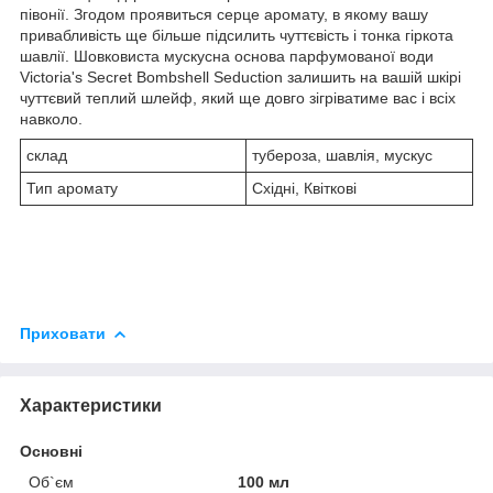
півонії. Згодом проявиться серце аромату, в якому вашу
привабливість ще більше підсилить чуттєвість і тонка гіркота
шавлії. Шовковиста мускусна основа парфумованої води
Victoria's Secret Bombshell Seduction залишить на вашій шкірі
чуттєвий теплий шлейф, який ще довго зігріватиме вас і всіх
навколо.
склад
тубероза, шавлія, мускус
Тип аромату
Східні, Квіткові
Приховати
Характеристики
Основні
Об`єм
100 мл