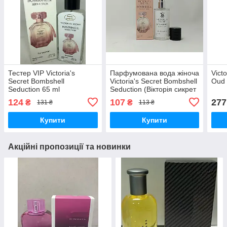
Тестер VIP Victoria's
Парфумована вода жіноча
Vict
Secret Bombshell
Victoria's Secret Bombshell
Oud 
Seduction 65 ml
Seduction (Вікторія сикрет
Бомбшель седакшн) 55 ml
124
107
277
₴
₴
131 ₴
113 ₴
Купити
Купити
Акційні пропозиції та новинки