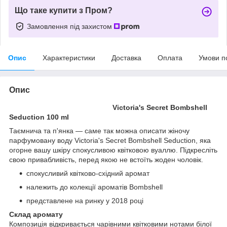
Що таке купити з Пром?
Замовлення під захистом
Опис
Характеристики
Доставка
Оплата
Умови п
Опис
Victoria's Secret Bombshell
Seduction 100 ml
Таємнича та п'янка — саме так можна описати жіночу
парфумовану воду Victoria's Secret Bombshell Seduction, яка
огорне вашу шкіру спокусливою квітковою вуаллю. Підкресліть
свою привабливість, перед якою не встоїть жоден чоловік.
спокусливий квітково-східний аромат
належить до колекції ароматів Bombshell
представлене на ринку у 2018 році
Склад аромату
Композиція відкривається чарівними квітковими нотами білої