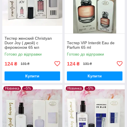
Тестер женский Christyan
Duor Joy ( джой) с
Тестер VIP Interdit Eau de
феромоном 65 мл
Parfum 65 ml
Готово до відправки
Готово до відправки
124
124
₴
₴
131 ₴
131 ₴
Купити
Купити
Новинка
–5%
Новинка
–5%