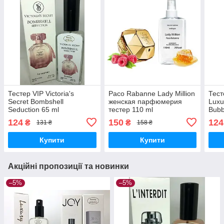
Тестер VIP Victoria's
Paco Rabanne Lady Million
Тест
Secret Bombshell
женская парфюмерия
Luxu
Seduction 65 ml
тестер 110 ml
Bubb
Бабл
124
150
124
₴
₴
131 ₴
158 ₴
Купити
Купити
Акційні пропозиції та новинки
–5%
–5%