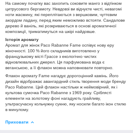
На самому початку вас захопить соковите манго з відтінком
цитрусового бергамоту. Невдовзі ви відчуєте чисті, невагомі
ноти жасмину, які переплітаються з вершковим, чуттєвим
акордом ладану, перед яким неможливо встояти. Сандалове
дерево й ваніль, які розкриваються в основі ароматичної
композиції, триматимуться на шкірі найдовше.
Історія аромату
Аромат для жінок Paco Rabanne Fame оспівує нову еру
жіночності. 100 % його складників виготовлено у
французькому місті Грассе з екологічно чистих
відновлювальних джерел. Ця парфумована вода є
веганською, а її флакон можна наповнювати повторно.
Флакон аромату Fame нагадує дорогоцінний камінь. Його
дизайн відображає авангардний стиль творення моди бренду
Paco Rabanne. Цей флакон настільки ж неймовірний, як і
культова сумочка Paco Rabanne з 1969 року. Сріблясті
елементи на золотому фоні нагадують грайливу,
ультрасучасну кольчужну сукню, яку носили багато ікон стилю
в минулому.
Приховати