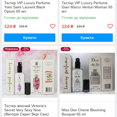
Тестер VIP Luxury Perfume
Тестер VIP Luxury Perfume
Yves Saint Laurent Black
Gian Marco Venturi Woman 65
Opium 65 мл
мл
Готово до відправки
Готово до відправки
124
124
₴
₴
131 ₴
131 ₴
Купити
Купити
Новинка
–5%
–5%
Тестер жіночий Victoria's
Secret Very Sexy Now
Miss Dior Cherie Blooming
(Вікторія Сікрет Вері Сексі
Bouquet 65 ml