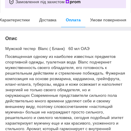
Замовлення під захистом
Характеристики
Доставка
Оплата
Умови повернення
Опис
Мужской тестер Blanc ( Бланк) 60 мл ОАЭ
Посвященная одному из наиболее известных предметов
спортивной одежды, туалетная вода Blanc подчеркнет
мужественность своего обладателя, его готовность к
решительным действиям и стремление побеждать. Фужерная
композиция на основе розмарина, кардамона, грейпфрута,
иланг-иланга, туберозы, кедра и кожи освежает и наполняет
энергией не только своего обладателя, но и
окружающих Современные представители сильного пола
действительно много времени уделяют себе и своему
внешнему виду, поэтому словосочетанием «настоящий
мужчина» больше не награждают просто сильного,
решительного и смелого человека, сегодня подобный эпитет
характеризует мужчину еще и как красивого, ухоженного и
стильного. Аромат, который гармонирует с внутренней