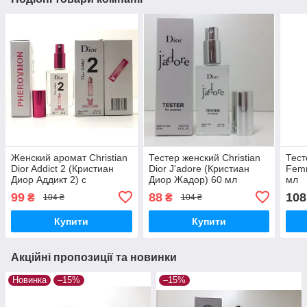
Женский аромат Christian
Тестер женский Christian
Тест
Dior Addict 2 (Кристиан
Dior J'adore (Кристиан
Fem
Диор Аддикт 2) с
Диор Жадор) 60 мл
мл
феромоном 60 мл
99
88
108
₴
₴
104 ₴
104 ₴
Купити
Купити
Акційні пропозиції та новинки
Новинка
–15%
–15%