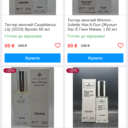
Тестер жіночий Mmmm...
Тестер жіночий Casablanca
Juliette Has A Gun (Жульет
Lily (2019) Byredo 60 мл
Хас Е Ганн Мммм..) 60 мл
Готово до відправки
Готово до відправки
89
89
₴
₴
105 ₴
105 ₴
Купити
Купити
–15%
–15%