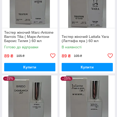
Тестер жіночий Marc-Antoine
Barrois Tilia ( Марк-Антони
Тестер жіночий Lattafa Yara
Бароис Тилия ) 60 мл
(Латтафа яра ) 60 мл
Готово до відправки
В наявності
89
89
₴
₴
105 ₴
105 ₴
Купити
Купити
–15%
–15%