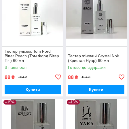
Тестер унісекс Tom Ford
Bitter Peach (Том Форд Бітер
Тестер жіночий Crystal Noir
Піч) 60 мл
(Кристал Нуар) 60 мл
В наявності
Готово до відправки
88
88
₴
₴
104 ₴
104 ₴
Купити
Купити
–15%
–15%