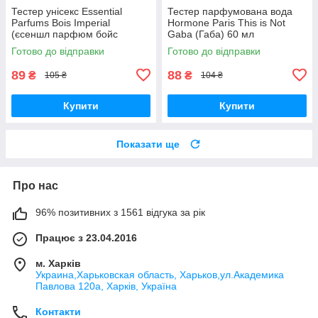
Тестер унісекс Essential
Тестер парфумована вода
Parfums Bois Imperial
Hormone Paris This is Not
(єсеншл парфюм бойс
Gaba (Габа) 60 мл
империал) 60 мл
Готово до відправки
Готово до відправки
89
88
₴
₴
105 ₴
104 ₴
Купити
Купити
Показати ще
Про нас
96% позитивних з 1561 відгука за рік
Працює з 23.04.2016
м. Харків
Украина,Харьковская область, Харьков,ул.Академика
Павлова 120а, Харків, Україна
Контакти