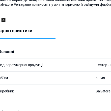
alvatore Ferragamo привносять у життя гармонію й райдужні фарби
арактеристики
Основні
ид парфумерної продукції
Тестер -
б`єм
60 мл
иробник
Salvator