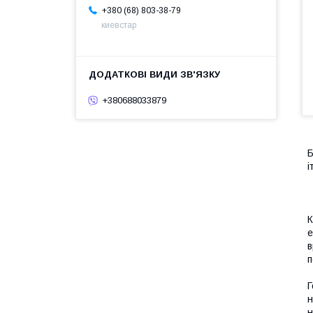
+380 (68) 803-38-79
киевстар
+380688033879
Б
і
К
е
в
п
Г
н
н