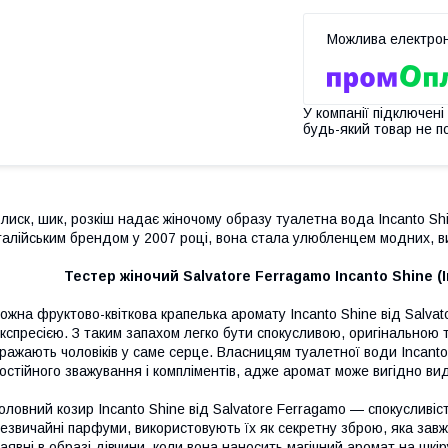
У компанії підключені
будь-який товар не п
лиск, шик, розкіш надає жіночому образу туалетна вода Incanto Sh
талійським брендом у 2007 році, вона стала улюбленцем модних, в
Тестер жіночий Salvatore Ferragamo Incanto Shine (
ожна фруктово-квіткова крапелька аромату Incanto Shine від Salva
кспресією. З таким запахом легко бути спокусливою, оригінальною 
ражають чоловіків у саме серце. Власницям туалетної води Incanto
остійного зважування і компліментів, адже аромат може вигідно вид
оловний козир Incanto Shine від Salvatore Ferragamo — спокусливіст
езвичайні парфуми, використовують їх як секретну зброю, яка завж
аявні в образі дівчини, коли вона наносить магічний аромат на шкір