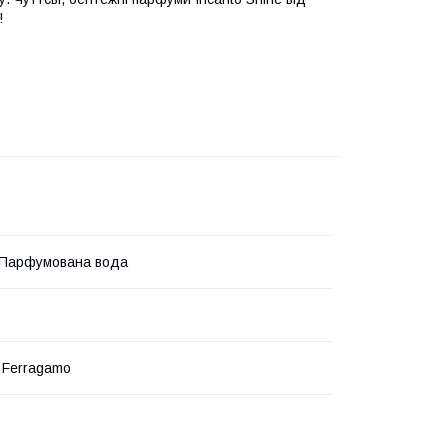
!
 Парфумована вода
e Ferragamo