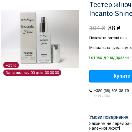
Тестер жіноч
Incanto Shin
88 ₴
104 ₴
Показати оптові ціни
Мінімальна сума замов
Готово до відправки
–15%
Залишилось
0
0
днів
0
0
0
0
0
0
Купити
+380 (68) 803-38-79
киевстар
Законом не передбач
належної якості