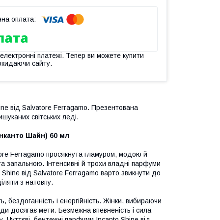
 електронні платежі. Тепер ви можете купити
окидаючи сайту.
ine від Salvatore Ferragamo. Презентована
ишуканих світських леді.
Інканто Шайн) 60 мл
tore Ferragamo просякнута гламуром, модою й
та запальною. Інтенсивні й трохи владні парфуми
 Shine від Salvatore Ferragamo варто звикнути до
іляти з натовпу.
ь, бездоганність і енергійність. Жінки, вибираючи
ди досягає мети. Безмежна впевненість і сила
у. Чуттєві, бентежні парфуми Incanto Shine від