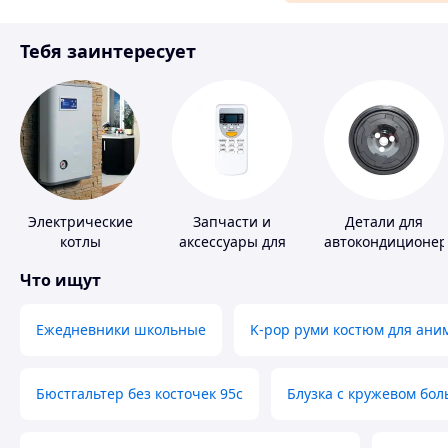
Материалы для ремонта
Тебя заинтересует
Спорт и отдых
Электрические
Запчасти и
Детали для
котлы
аксессуары для
автокондиционер
бытовых
Что ищут
кондиционеров
Ежедневники школьные
K-pop руми костюм для ани
Бюстгальтер без косточек 95с
Блузка с кружевом бо