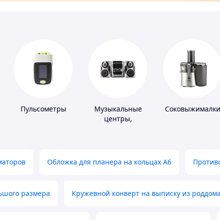
Пульсометры
Музыкальные
Соковыжималк
ов
центры,
магнитолы
маторов
Обложка для планера на кольцах А6
Противо
льшого размера
Кружевной конверт на выписку из роддом