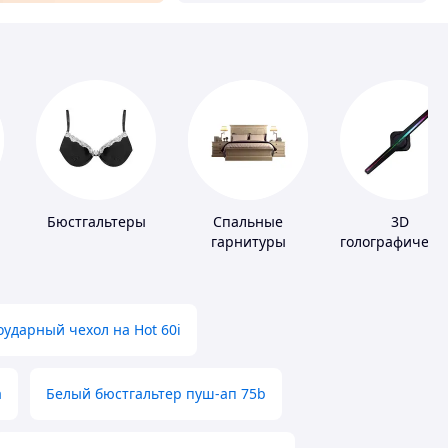
и
Бюстгальтеры
Спальные
3D
гарнитуры
голографическ
устройства
ударный чехол на Hot 60i
а
Белый бюстгальтер пуш-ап 75b