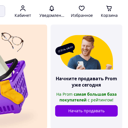
Кабинет
Уведомления
Избранное
Корзина
О! Есть заказ
Начните продавать
Prom
уже сегодня
На
Prom
самая большая база
покупателей
с рейтингом
!
Начать продавать