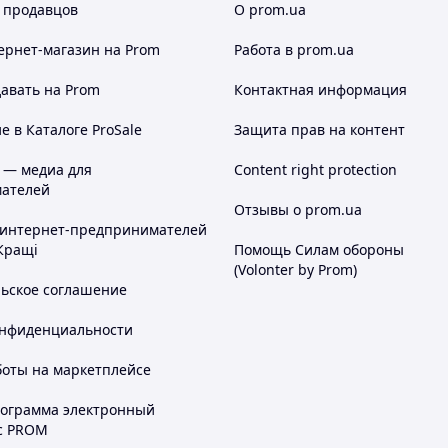
 продавцов
О prom.ua
ернет-магазин
на Prom
Работа в prom.ua
авать на Prom
Контактная информация
 в Каталоге ProSale
Защита прав на контент
 — медиа для
Content right protection
ателей
Отзывы о prom.ua
 интернет-предпринимателей
Кращі
Помощь Силам обороны
(Volonter by Prom)
льское соглашение
онфиденциальности
боты на маркетплейсе
рограмма электронный
с PROM