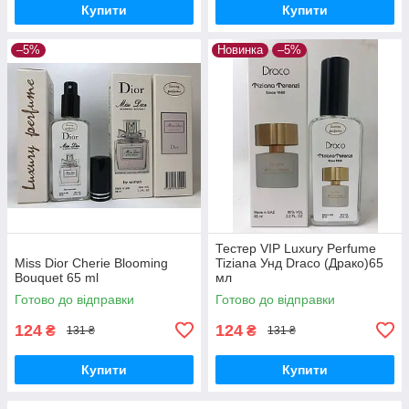
Купити
Купити
–5%
Новинка
–5%
Тестер VIP Luxury Perfume
Miss Dior Cherie Blooming
Tiziana Унд Draco (Драко)65
Bouquet 65 ml
мл
Готово до відправки
Готово до відправки
124
124
₴
₴
131 ₴
131 ₴
Купити
Купити