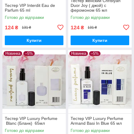
Тестер женский Christyan
Тестер VIP Interdit Eau de
Duor Joy ( джой) с
Parfum 65 ml
феромоном 65 мл
Готово до відправки
Готово до відправки
124
124
₴
₴
131 ₴
131 ₴
Купити
Купити
Новинка
–5%
Новинка
–5%
Тестер VIP Luxury Perfume
Тестер VIP Luxury Perfume
Blanc (Бланк) 65мл
Armand Basi In Blue 65 мл
Готово до відправки
Готово до відправки