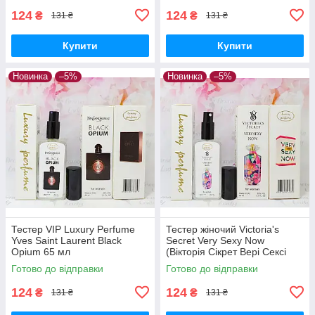
124
124
₴
₴
131 ₴
131 ₴
Купити
Купити
Новинка
–5%
Новинка
–5%
Тестер VIP Luxury Perfume
Тестер жіночий Victoria's
Yves Saint Laurent Black
Secret Very Sexy Now
Opium 65 мл
(Вікторія Сікрет Вері Сексі
Нау) 65 мл
Готово до відправки
Готово до відправки
124
124
₴
₴
131 ₴
131 ₴