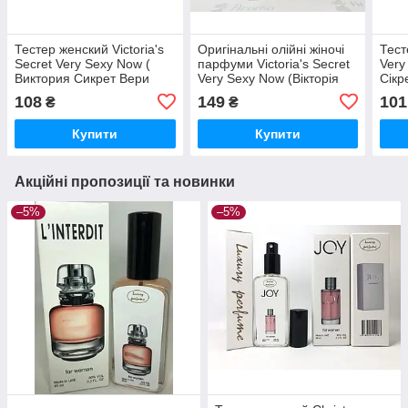
Тестер женский Victoria's
Оригінальні олійні жіночі
Тест
Secret Very Sexy Now (
парфуми Victoria's Secret
Very
Виктория Сикрет Вери
Very Sexy Now (Вікторія
Сікр
Секси Ноу) ОАЭ 60 мл
Сікрет Вері Сексі Нау) 9
мл
108
149
101
₴
₴
мл
Купити
Купити
Акційні пропозиції та новинки
–5%
–5%