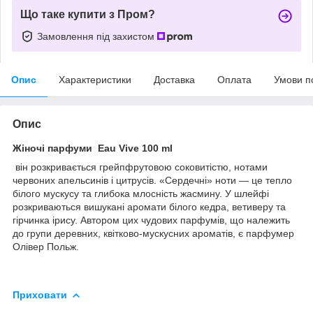
Що таке купити з Пром?
Замовлення під захистом
Опис
Характеристики
Доставка
Оплата
Умови п
Опис
Жіночі парфуми Eau Vive 100 ml
він розкривається грейпфрутовою соковитістю, нотами
червоних апельсинів і цитрусів. «Сердечні» ноти — це тепло
білого мускусу та глибока млосність жасмину. У шлейфі
розкриваються вишукані аромати білого кедра, ветиверу та
гірчинка ірису. Автором цих чудових парфумів, що належить
до групи деревних, квітково-мускусних ароматів, є парфумер
Олівер Польж.
Приховати