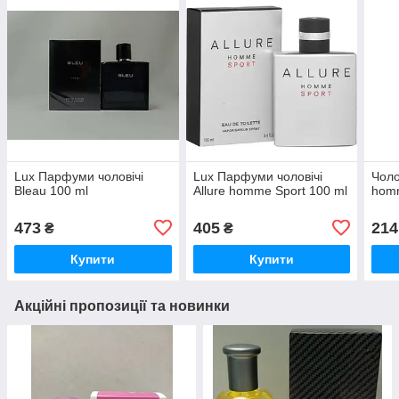
Lux Парфуми чоловічі
Lux Парфуми чоловічі
Чоло
Bleau 100 ml
Allure homme Sport 100 ml
hom
473
405
214
₴
₴
Купити
Купити
Акційні пропозиції та новинки