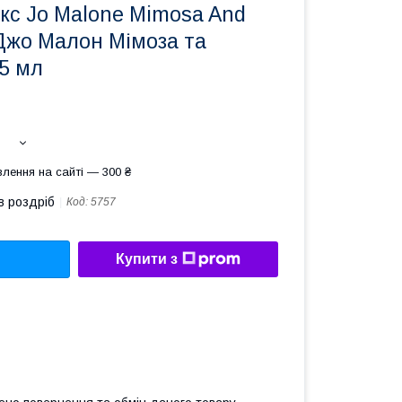
кс Jo Malone Mimosa And
жо Малон Мімоза та
5 мл
лення на сайті — 300 ₴
в роздріб
Код:
5757
Купити з