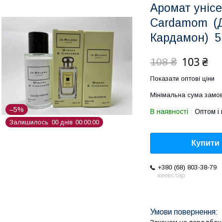
Аромат унісе
Cardamom (Д
Кардамон) 5
103 ₴
108 ₴
Показати оптові ціни
Мінімальна сума замов
–5%
В наявності
Оптом і 
Залишилось
0
0
днів
0
0
0
0
0
0
Купити
+380 (68) 803-38-79
киевстар