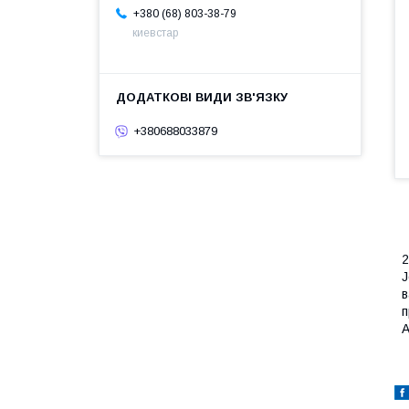
+380 (68) 803-38-79
киевстар
+380688033879
2
J
в
п