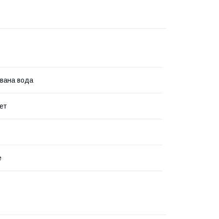
вана вода
ет
e