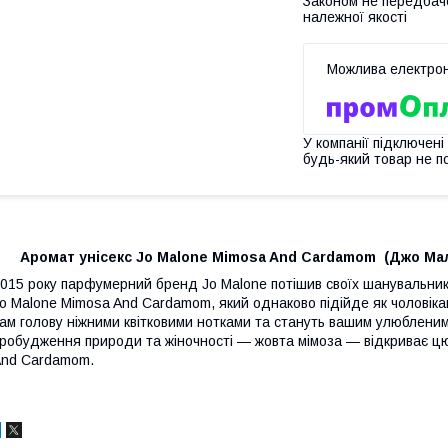
Законом не передбач
належної якості
У компанії підключені
будь-який товар не п
Аромат унісекс Jo Malone Mimosa And Cardamom (Джо Мал
015 року парфумерний бренд Jo Malone потішив своїх шанувальни
o Malone Mimosa And Cardamom, який однаково підійде як чоловікам
ам голову ніжними квітковими нотками та стануть вашим улюбленим
робудження природи та жіночності — жовта мімоза — відкриває ц
And Cardamom.