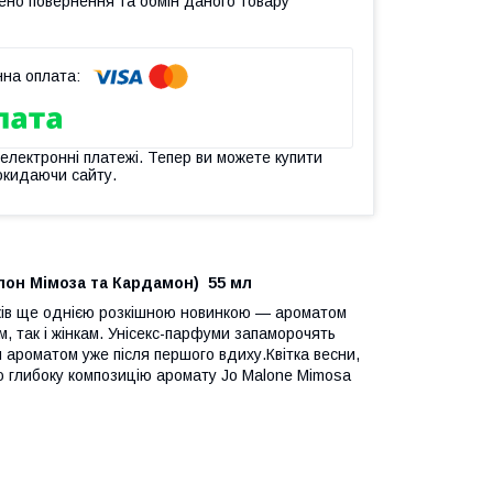
ено повернення та обмін даного товару
 електронні платежі. Тепер ви можете купити
окидаючи сайту.
он Мімоза та Кардамон) 55 мл
ків ще однією розкішною новинкою — ароматом
, так і жінкам. Унісекс-парфуми запаморочять
 ароматом уже після першого вдиху.Квітка весни,
ю глибоку композицію аромату Jo Malone Mimosa