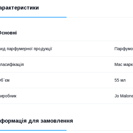
арактеристики
Основні
ид парфумерної продукції
Парфумо
ласифікація
Мас марк
б`єм
55 мл
иробник
Jo Malon
нформація для замовлення