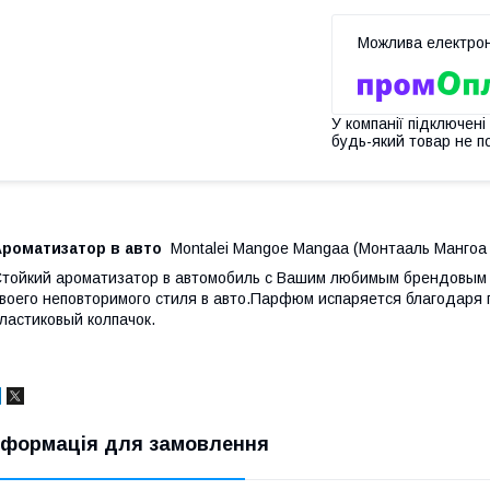
У компанії підключені
будь-який товар не п
Ароматизатор в авто
Montalei Mangoe Mangaa (Монтаaль Мангоa
тойкий ароматизатор в автомобиль с Вашим любимым брендовым 
воего неповторимого стиля в авто.Парфюм испаряется благодаря 
ластиковый колпачок.
нформація для замовлення