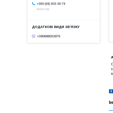
+380 (68) 803-38-79
киевстар
+380688033879
С
с
п
І