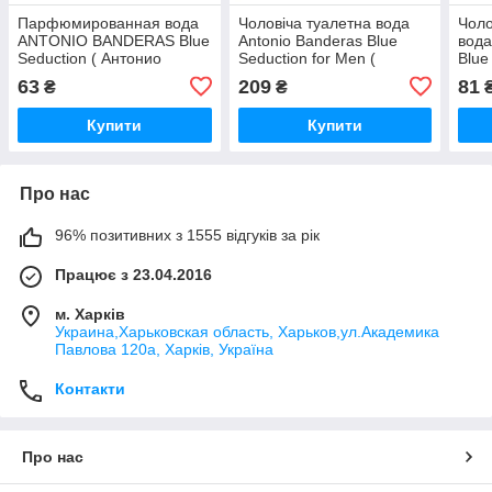
Парфюмированная вода
Чоловіча туалетна вода
Чол
ANTONIO BANDERAS Blue
Antonio Banderas Blue
вода
Seduction ( Антонио
Seduction for Men (
Blue
Бандерас Блю Седакшен)
Антоніо Бандерас Блю
Бан
63
209
81
₴
₴
17 мл
Седакшн фо Мен) 100 мл
50 м
Купити
Купити
Про нас
96% позитивних з 1555 відгуків за рік
Працює з 23.04.2016
м. Харків
Украина,Харьковская область, Харьков,ул.Академика
Павлова 120а, Харків, Україна
Контакти
Про нас