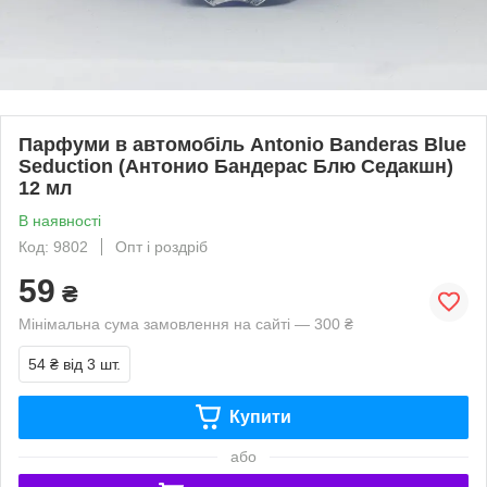
Парфуми в автомобіль Antonio Banderas Blue
Seduction (Антонио Бандерас Блю Седакшн)
12 мл
В наявності
Код: 9802
Опт і роздріб
59
₴
Мінімальна сума замовлення на сайті — 300 ₴
54 ₴
від 3 шт.
Купити
або