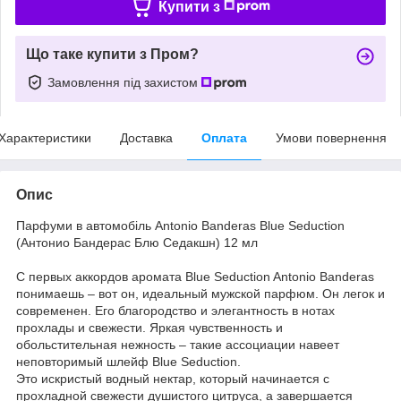
Купити з
Що таке купити з Пром?
Замовлення під захистом
Характеристики
Доставка
Оплата
Умови повернення
Опис
Парфуми в автомобіль Antonio Banderas Blue Seduction
(Антонио Бандерас Блю Седакшн) 12 мл
С первых аккордов аромата Blue Seduction Antonio Banderas
понимаешь – вот он, идеальный мужской парфюм. Он легок и
современен. Его благородство и элегантность в нотах
прохлады и свежести. Яркая чувственность и
обольстительная нежность – такие ассоциации навеет
неповторимый шлейф Blue Seduction.
Это искристый водный нектар, который начинается с
прохладной свежести душистого цитруса, а завершается