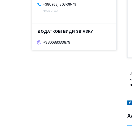
+380 (68) 803-38-79
киевстар
+380688033879
J
к
а
Х