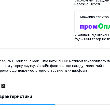
Законом не передбач
належної якості
У компанії підключені
будь-який товар не п
ean Paul Gaultier Le Male Ultra натхненний мотивом привабливого м
остюм у чорну смужку. Дизайн флакона, що нагадує чоловічий торс,
ромат, що доповнює історію створення цих парфумів
арактеристики