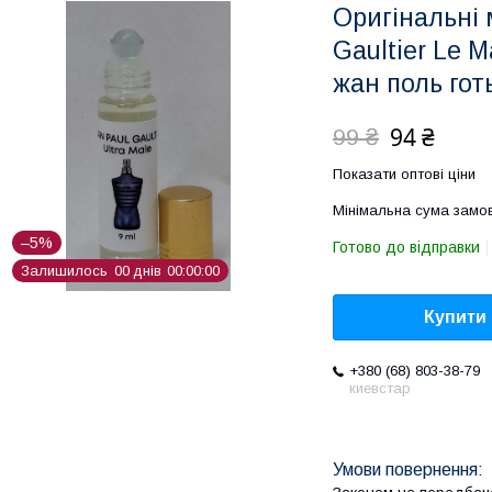
Оригінальні 
Gaultier Le 
жан поль гот
94 ₴
99 ₴
Показати оптові ціни
Мінімальна сума замов
–5%
Готово до відправки
Залишилось
0
0
днів
0
0
0
0
0
0
Купити
+380 (68) 803-38-79
киевстар