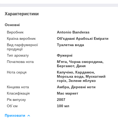
Характеристики
Основні
Виробник
Antonio Banderas
Країна виробник
Об'єднані Арабські Емірати
Вид парфумерної
Туалетна вода
продукції
Тип аромату
Фужерні
Початкова нота
М'ята, Чорна смородина,
Бергамот, Диня
Нота серця
Капучіно, Кардамон,
Морська вода, Мускатний
горіх, Зелене яблуко
Кінцева нота
Амбра, Деревні ноти
Класифікація
Мас маркет
Рік випуску
2007
Об`єм
100 мл
Приховати