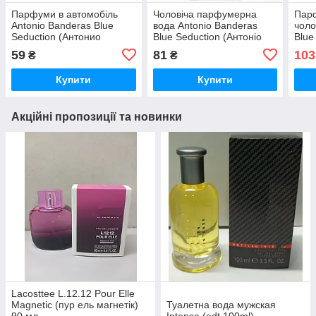
Парфуми в автомобіль
Чоловіча парфумерна
Пар
Antonio Banderas Blue
вода Antonio Banderas
чоло
Seduction (Антонио
Blue Seduction (Антоніо
Blue
Бандерас Блю Седакшн)
Бандерас Блю Седакшн)
Бан
59
81
103
₴
₴
12 мл
50 мл
55 м
Купити
Купити
Акційні пропозиції та новинки
Lacosttee L.12.12 Pour Elle
Magnetic (пур ель магнетік)
Туалетна вода мужская
90 мл
Intense (edt 100ml)