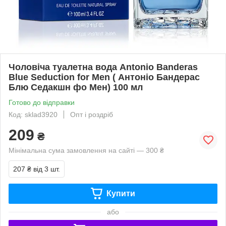
Чоловіча туалетна вода Antonio Banderas
Blue Seduction for Men ( Антоніо Бандерас
Блю Седакшн фо Мен) 100 мл
Готово до відправки
Код: sklad3920
Опт і роздріб
209
₴
Мінімальна сума замовлення на сайті — 300 ₴
207 ₴
від 3 шт.
Купити
або