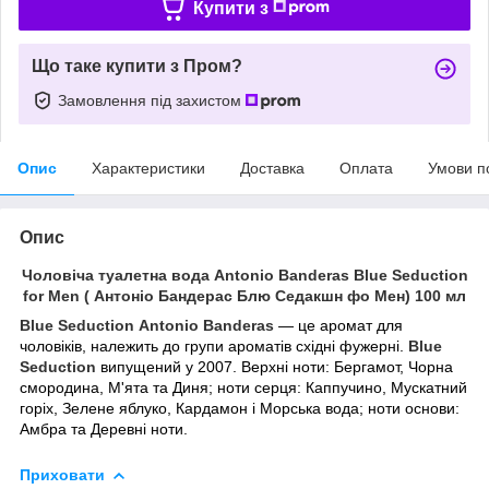
Купити з
Що таке купити з Пром?
Замовлення під захистом
Опис
Характеристики
Доставка
Оплата
Умови п
Опис
Чоловіча туалетна вода Antonio Banderas Blue Seduction
for Men ( Антоніо Бандерас Блю Седакшн фо Мен) 100 мл
Blue Seduction
Antonio Banderas
— це аромат для
чоловіків, належить до групи ароматів східні фужерні.
Blue
Seduction
випущений у 2007. Верхні ноти: Бергамот, Чорна
смородина, М'ята та Диня; ноти серця: Каппучино, Мускатний
горіх, Зелене яблуко, Кардамон і Морська вода; ноти основи:
Амбра та Деревні ноти.
Приховати