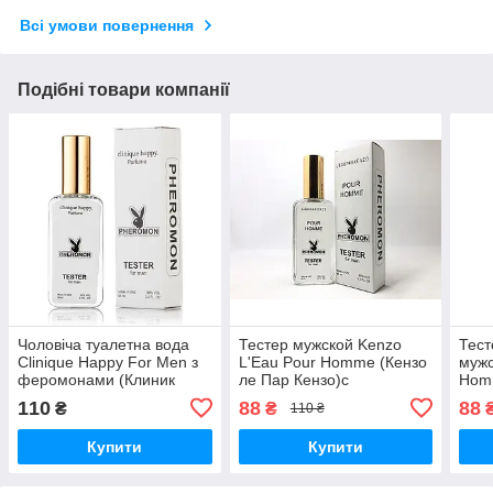
Всі умови повернення
Подібні товари компанії
Чоловіча туалетна вода
Тестер мужской Kenzo
Тес
Clinique Happy For Men з
L'Eau Pour Homme (Кензо
мужс
феромонами (Клиник
ле Пар Кензо)с
Hom
Хеппі фо Мен) тестер 65
феромоном 65 мл
110
88
88
₴
₴
110 ₴
мл
Купити
Купити