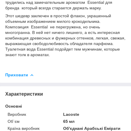
трудились над замечательным ароматом Essential для
бренда который всегда старается держать марку.
Этот шедевр заключен в простой флакон, украшенный
объемным изображением милого крокодильчика.
Композиция Essential не перегружена, но очень
многогранна. В ней нет ничего лишнего, а есть интересная
комбинация древесных и фужерных оттенков, легкая, свежая,
выражающая свободолюбивость обладателя парфюма.
Туалетная вода Essential подойдет тем мужчинам, которые
знают толк в ароматах.
Приховати
Характеристики
Основні
Виробник
Lacoste
Об`єм
65 мл
Країна виробник
Об'єднані Арабські Емірати