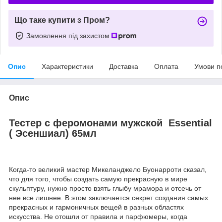
Що таке купити з Пром?
Замовлення під захистом
Опис
Характеристики
Доставка
Оплата
Умови п
Опис
Тестер с феромонами мужской
Essential
( Эсеншиал) 65мл
Когда-то великий мастер Микеланджело Буонарроти сказал,
что для того, чтобы создать самую прекрасную в мире
скульптуру, нужно просто взять глыбу мрамора и отсечь от
нее все лишнее. В этом заключается секрет создания самых
прекрасных и гармоничных вещей в разных областях
искусства. Не отошли от правила и парфюмеры, когда