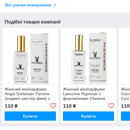
Всі умови повернення
Подібні товари компанії
Жіночий мініпарфуми
Жіночий мініпарфуми
Жіно
Angel Schlesser Femme
Lancome Hypnose з
Gucc
(енджел шестер фем) з
феромонами (Ланком
(гуч
феромонами 65 мл
Гіпноз) 65 мл
фер
110
110
110
₴
₴
Купити
Купити