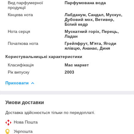
Вид парфумерної
Парфумована вода
продукції
Кінцева нота
Лабданум, Сандал, Мускус,
Дубовий мох, Ветивер,
Білий кедр
Нота серця
Мускатний горіх, Перець,
Ладан
Початкова нота
Грейпфрут, М'ята, Ягоди
ялівцю, Ананас, Диня
Користувальницькі характеристики
Класифікація
Мас маркет
Рік випуску
2003
Приховати
Умови доставки
Доставка здійснюється тільки по передоплаті.
Нова Пошта
Укрпошта