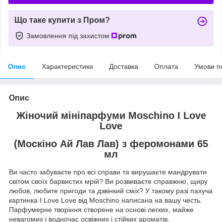
Що таке купити з Пром?
Замовлення під захистом
Опис
Характеристики
Доставка
Оплата
Умови п
Опис
Жіночий мініпарфуми Moschino I Love
Love
(Москіно Ай Лав Лав) з феромонами 65
мл
Ви часто забуваєте про всі справи та вирушаєте мандрувати
світом своїх барвистих мрій? Ви розвиваєте справжню, щиру
любов, любите пригоди та дзвінкий сміх? У такому разі пахуча
картинка I Love Love від Moschino написана на вашу честь.
Парфумерне творіння створене на основі легких, майже
невагомих і водночас освіжних і стійких ароматів.