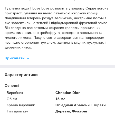
Туалетна вода I Love Love розпалить у вашому Серце вогонь
пристрасті, упавши на нього пікантною іскоркою кориці.
Ландишевий вітерець роздує величезне, нестримне полум'я,
яке загасить лише теплий і підбадьорливий фруктовий злива.
Він спаде на вас сотнями яскравих крапель, пронизених
ароматами стиглого грейпфрута, солодкого апельсина та
кислого лимона. Пахуче свято завершиться напівпрозорим,
неспішно огорненим туманом, зшитим із міцних мускусних і
деревних ниток.
Приховати
Характеристики
Основні
Виробник
Christian Dior
Об`єм
15 мл
Країна виробник
Об'єднані Арабські Емірати
Тип аромату
Деревні, Фужерні