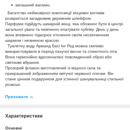
запашний жасмин.
Багатство неймовірної композиції кінцевих мотивів
розкриється загадковим деревним шлейфом.
Парфуми підійдуть шикарній жінці, яка обожнює бути в центрі
загальної уваги та невпинно епатувати публіку. День у день
вона впевнено підкорює оточення своїм нескінченним
шармом і неземною красою.
Туалетну воду Арманд Басі Інг Ред можна сміливо
використовувати в період пахучої весни та спекотного літа.
Вона гармонійно вдосконалює повсякденний образ або
святкове вбрання.
Прозорий флакон виготовлений із міцного скла та
прикрашений зображенням квітучої червоної гілочки. Він
стане цінним подарунком для істинної шанувальниці стильної
розкоші.
Приховати
Характеристики
Основні