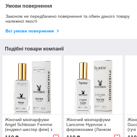
Умови повернення
Законом не передбачено повернення та обмін даного товару
належної якості
Всі умови повернення
Подібні товари компанії
Жіночий мініпарфуми
Жіночий мініпарфуми
Жіно
Angel Schlesser Femme
Lancome Hypnose з
Gucc
(енджел шестер фем) з
феромонами (Ланком
(гуч
феромонами 65 мл
Гіпноз) 65 мл
фер