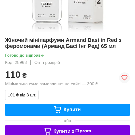
Жіночий мініпарфуми Armand Basi in Red з
феромонами (Арманд Басі Інг Ред) 65 мл
Готово до відправки
Код: 28963
Опт і роздріб
110
₴
Мінімальна сума замовлення на сайті — 300 ₴
101 ₴
від 3 шт.
Купити
або
Купити з