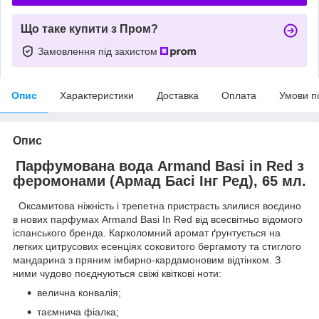
Що таке купити з Пром?
Замовлення під захистом
Опис
Характеристики
Доставка
Оплата
Умови п
Опис
Парфумована вода Armand Basi in Red з
феромонами (Армад Басі Інг Ред), 65 мл.
Оксамитова ніжність і трепетна пристрасть злилися воєдино
в нових парфумах Armand Basi In Red від всесвітньо відомого
іспанського бренда. Карколомний аромат ґрунтується на
легких цитрусових есенціях соковитого бергамоту та стиглого
мандарина з пряним імбирно-кардамоновим відтінком. З
ними чудово поєднуються свіжі квіткові ноти:
велична конвалія;
таємнича фіалка;