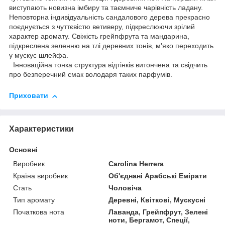
виступають новизна імбиру та таємниче чарівність ладану.
Неповторна індивідуальність сандалового дерева прекрасно
поєднується з чуттєвістю ветиверу, підкреслюючи зрілий
характер аромату. Свіжість грейпфрута та мандарина,
підкреслена зеленню на тлі деревних тонів, м'яко переходить
у мускус шлейфа.
Інноваційна тонка структура відтінків витончена та свідчить
про безперечний смак володаря таких парфумів.
Приховати
Характеристики
Основні
Виробник
Carolina Herrera
Країна виробник
Об'єднані Арабські Емірати
Стать
Чоловіча
Тип аромату
Деревні, Квіткові, Мускусні
Початкова нота
Лаванда, Грейпфрут, Зелені
ноти, Бергамот, Спеції,