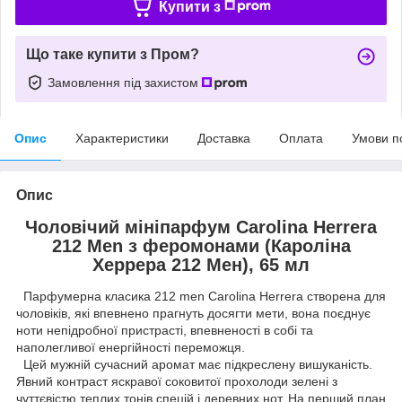
Купити з
Що таке купити з Пром?
Замовлення під захистом
Опис
Характеристики
Доставка
Оплата
Умови п
Опис
Чоловічий мініпарфум Carolina Herrera
212 Men з феромонами (Кароліна
Херрера 212 Мен), 65 мл
Парфумерна класика 212 men Carolina Herrera створена для
чоловіків, які впевнено прагнуть досягти мети, вона поєднує
ноти непідробної пристрасті, впевненості в собі та
наполегливої енергійності переможця.
Цей мужній сучасний аромат має підкреслену вишуканість.
Явний контраст яскравої соковитої прохолоди зелені з
чуттєвістю теплих тонів спецій і деревних нот. На перший план