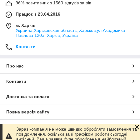
96% позитивних з 1560 відгуків за рік
Працює з 23.04.2016
м. Харків
Украина,Харьковская область, Харьков,ул.Академика
Павлова 120а, Харків, Україна
Контакти
Про нас
Контакти
Доставка та оплата
Повна версія сайту
Сайт створено на маркетплейсі
Prom.ua
Зараз компанія не може швидко обробляти замовлення та
повідомлення, оскільки за її графіком роботи сьогодні
вихідний. Ваша заявка буде оброблена в найближчий