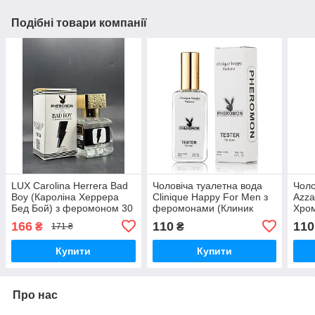
Подібні товари компанії
LUX Carolina Herrera Bad
Чоловіча туалетна вода
Чоло
Boy (Кароліна Херрера
Clinique Happy For Men з
Azza
Бед Бой) з феромоном 30
феромонами (Клиник
Хром
мл
Хеппі фо Мен) тестер 65
мл.
166
110
110
₴
₴
171 ₴
мл
Купити
Купити
Про нас