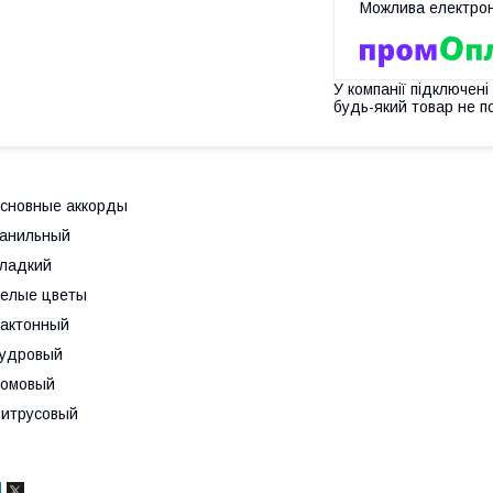
У компанії підключені
будь-який товар не п
сновные аккорды
анильный
ладкий
елые цветы
актонный
пудровый
ромовый
итрусовый