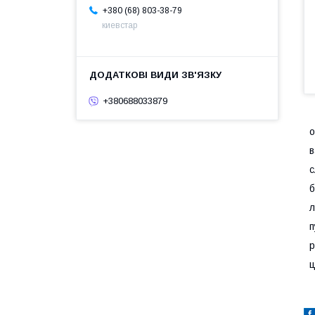
+380 (68) 803-38-79
киевстар
+380688033879
о
в
с
б
л
ц