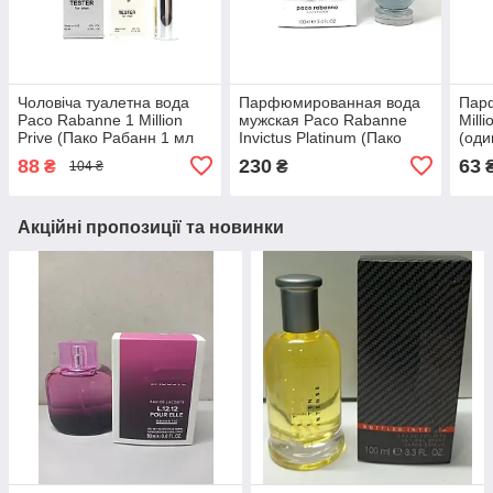
Чоловіча туалетна вода
Парфюмированная вода
Пар
Paco Rabanne 1 Million
мужская Paco Rabanne
Mill
Prive (Пако Рабанн 1 мл
Invictus Platinum (Пако
(оди
прайв) тестер 60 мл
раббан Инвиктус
рабб
88
230
63
₴
₴
104 ₴
Платинум) 1100 ml
пар
Акційні пропозиції та новинки