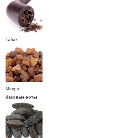
Табак
Мирра
базовые ноты