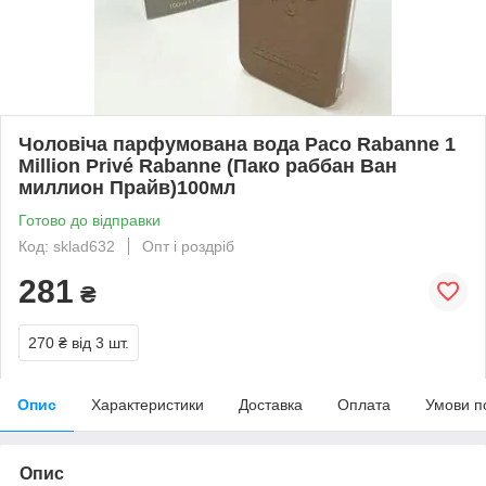
Чоловіча парфумована вода Paco Rabanne 1
Million Privé Rabanne (Пако раббан Ван
миллион Прайв)100мл
Готово до відправки
Код: sklad632
Опт і роздріб
281
₴
270 ₴
від 3 шт.
Опис
Характеристики
Доставка
Оплата
Умови п
Опис