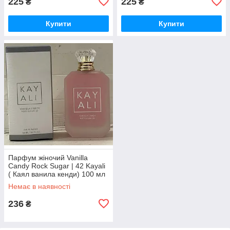
225
225
₴
₴
Купити
Купити
Парфум жіночий Vanilla
Candy Rock Sugar | 42 Kayali
( Каял ванила кенди) 100 мл
Немає в наявності
236
₴