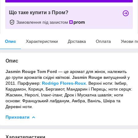
Що таке купити з Пром?
Замовлення під захистом
Опис
Характеристики
Доставка
Оплата
Умови п
Опис
Jasmin Rouge
Tom Ford
— це аромат для жінок, належить
до групи ароматів східні квіткові.
Jasmin Rouge
випущений у
2011. Парфумер:
Rodrigo Flores-Roux
. Верхні ноти: Імбир,
Кардамон, Кориця, Бергамот, Мандарин і Перець; ноти серця:
Жасмин, Неролі, Іланг-іланг, Дрок і Мускатна шавлія; ноти
основи: Французький лабданум, Амбра, Ваніль, Шкіра та
Деревні ноти.
Приховати
Характеристики