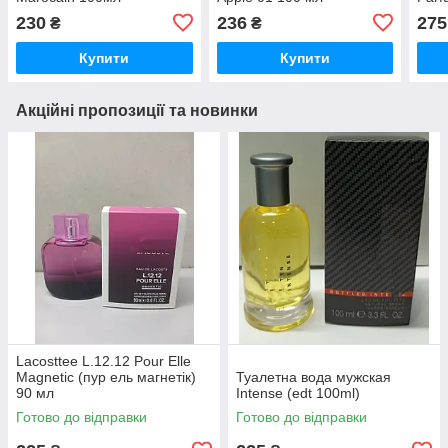
Викт
230
236
275
₴
₴
) 10
Купити
Купити
Акційні пропозиції та новинки
Lacosttee L.12.12 Pour Elle
Magnetic (пур ель магнетік)
Туалетна вода мужская
90 мл
Intense (edt 100ml)
Готово до відправки
Готово до відправки