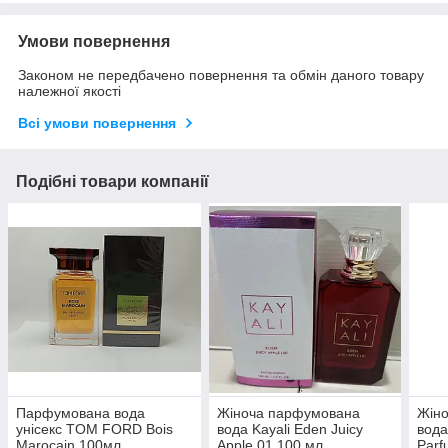
Умови повернення
Законом не передбачено повернення та обмін даного товару
належної якості
Всі умови повернення
Подібні товари компанії
Парфумована вода
Жіноча парфумована
Жін
унісекс TOM FORD Bois
вода Kayali Eden Juicy
вода
Marocain 100мл
Apple 01 100 мл
Parf