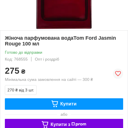
Жіноча парфумована водаTom Ford Jasmin
Rouge 100 мл
Готово до відправки
Код: 768555
Опт і роздріб
275
₴
Мінімальна сума замовлення на сайті — 300 ₴
270 ₴
від 3 шт.
Купити
або
Купити з