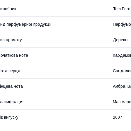
иробник
Tom Ford
ид парфумерної продукції
Парфумо
ип аромату
Деревні
очаткова нота
Кардамон
ота серця
Сандалов
інцева нота
Амбра, В
ласифікація
Мас марк
ік випуску
2007