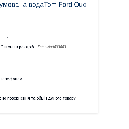
умована водаTom Ford Oud
Оптом і в роздріб
Код:
sklad493443
а телефоном
ено повернення та обмін даного товару