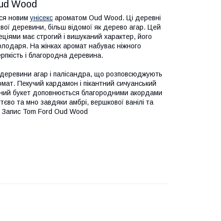
Oud Wood
ася новим
унісекс
ароматом Oud Wood. Ці деревні
ої деревини, більш відомої як дерево агар. Цей
еціями має строгий і вишуканий характер, його
володаря. На жінках аромат набуває ніжного
рпкість і
благородна деревина.
деревини агар і палісандра, що розповсюджують
омат. Пекучий кардамон і пікантний сичуанський
евний букет доповнюється благородними акордами
єво та мно завдяки амбрі, вершкової ванілі та
 Запис Tom Ford Oud Wood