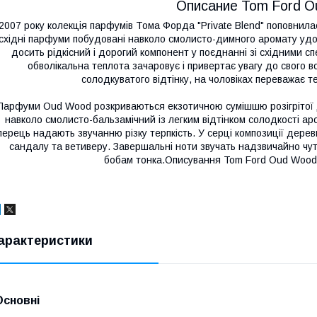
Описание Tom Ford 
2007 року колекція парфумів Тома Форда "Private Blend" поповнил
східні парфуми побудовані навколо смолисто-димного аромату удов
досить рідкісний і дорогий компонент у поєднанні зі східними сп
обволікальна теплота зачаровує і привертає увагу до свого 
солодкуватого відтінку, на чоловіках переважає те
Парфуми Oud Wood розкриваються екзотичною сумішшю розігрітої 
навколо смолисто-бальзамічний із легким відтінком солодкості ар
перець надають звучанню різку терпкість. У серці композиції дер
сандалу та ветиверу. Завершальні ноти звучать надзвичайно чутт
бобам тонка.Описування Tom Ford Oud Wood
арактеристики
Основні