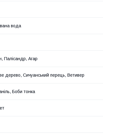
вана вода
, Палісандр, Агар
е дерево, Сичуанський перець, Ветивер
аніль, Боби тонка
ет