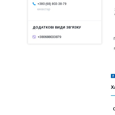
+380 (68) 803-38-79
киевстар
+380688033879
Х