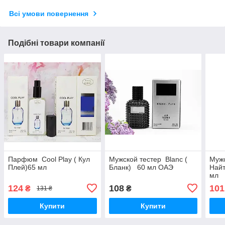
Всі умови повернення
Подібні товари компанії
Парфюм Cool Play ( Кул
Мужской тестер Blanc (
Мужс
Плей)65 мл
Бланк) 60 мл ОАЭ
Най
мл
124
108
101
₴
₴
131 ₴
Купити
Купити