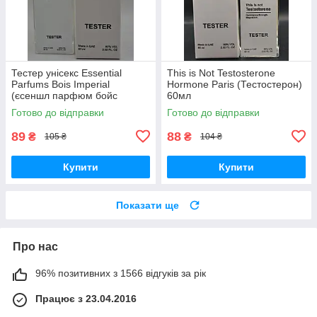
Тестер унісекс Essential
This is Not Testosterone
Parfums Bois Imperial
Hormone Paris (Тестостерон)
(єсеншл парфюм бойс
60мл
империал) 60 мл
Готово до відправки
Готово до відправки
89
88
₴
₴
105 ₴
104 ₴
Купити
Купити
Показати ще
Про нас
96% позитивних з 1566 відгуків за рік
Працює з 23.04.2016