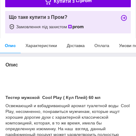
Купити з
Що таке купити з Пром?
Замовлення під захистом
Опис
Характеристики
Доставка
Оплата
Умови п
Опис
Тестер мужской Cool Play ( Кул Плей) 60 мл
Освежающий и взбадривающий аромат туалетной воды Cool
Play, несомненно, понравиться мужчинам, которые ищут
хорошие дорогие духи с характерной классической
композицией, которая, в то же время, имела бы
определенную изюминку. На наш взгляд, данный
парфюмерный продукт может удовлетворить полностью