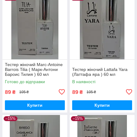
Тестер жіночий Marc-Antoine
Barrois Tilia ( Марк-Антони
Тестер жіночий Lattafa Yara
Бароис Тилия ) 60 мл
(Латтафа яра ) 60 мл
Готово до відправки
В наявності
89
89
₴
₴
105 ₴
105 ₴
Купити
Купити
–15%
–15%