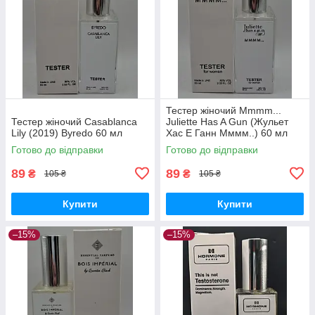
Тестер жіночий Mmmm...
Тестер жіночий Casablanca
Juliette Has A Gun (Жульет
Lily (2019) Byredo 60 мл
Хас Е Ганн Мммм..) 60 мл
Готово до відправки
Готово до відправки
89
89
₴
₴
105 ₴
105 ₴
Купити
Купити
–15%
–15%