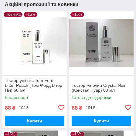
Акційні пропозиції та новинки
Новинка
–15%
–15%
Тестер унісекс Tom Ford
Bitter Peach (Том Форд Бітер
Тестер жіночий Crystal Noir
Піч) 60 мл
(Кристал Нуар) 60 мл
В наявності
Готово до відправки
88
88
₴
₴
104 ₴
104 ₴
Купити
Купити
–15%
–15%