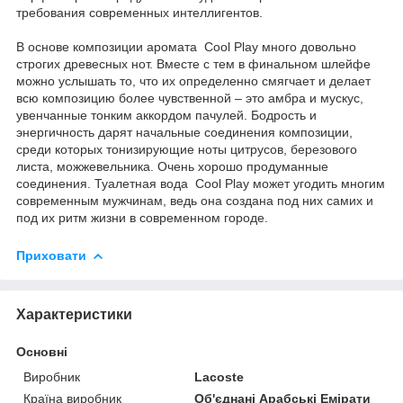
требования современных интеллигентов.
В основе композиции аромата Cool Play много довольно
строгих древесных нот. Вместе с тем в финальном шлейфе
можно услышать то, что их определенно смягчает и делает
всю композицию более чувственной – это амбра и мускус,
увенчанные тонким аккордом пачулей. Бодрость и
энергичность дарят начальные соединения композиции,
среди которых тонизирующие ноты цитрусов, березового
листа, можжевельника. Очень хорошо продуманные
соединения. Туалетная вода Cool Play может угодить многим
современным мужчинам, ведь она создана под них самих и
под их ритм жизни в современном городе.
Приховати
Характеристики
Основні
Виробник
Lacoste
Країна виробник
Об'єднані Арабські Емірати