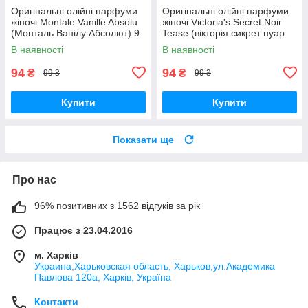
Оригінальні олійні парфуми
Оригінальні олійні парфуми
жіночі Montale Vanille Absolu
жіночі Victoria's Secret Noir
(Монталь Ванілу Абсолют) 9
Tease (вікторія сикрет нуар
мл
тиз) 9 мл
В наявності
В наявності
94
94
₴
₴
99 ₴
99 ₴
Купити
Купити
Показати ще
Про нас
96% позитивних з 1562 відгуків за рік
Працює з 23.04.2016
м. Харків
Украина,Харьковская область, Харьков,ул.Академика
Павлова 120а, Харків, Україна
Контакти