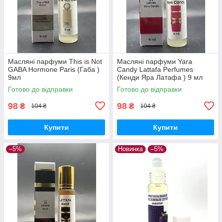
Масляні парфуми This is Not
Масляні парфуми Yara
GABA Hormone Paris (Габа )
Candy Lattafa Perfumes
9мл
(Кенди Яра Латафа ) 9 мл
Готово до відправки
Готово до відправки
98
98
₴
₴
104 ₴
104 ₴
Купити
Купити
–5%
Новинка
–5%