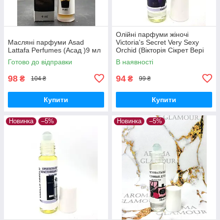
Олійні парфуми жіночі
Масляні парфуми Asad
Victoria's Secret Very Sexy
Lattafa Perfumes (Асад )9 мл
Orchid (Вікторія Сікрет Вері
Сексі Орхід) 9 мл
Готово до відправки
В наявності
98
94
₴
₴
104 ₴
99 ₴
Купити
Купити
Новинка
–5%
Новинка
–5%