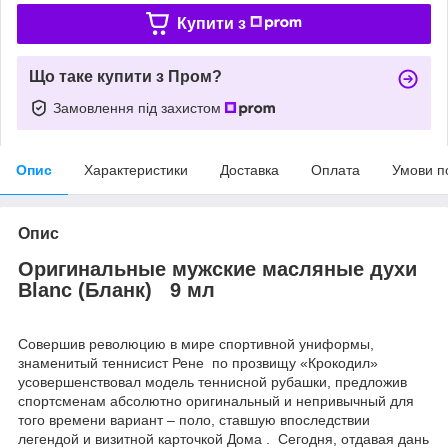
Купити з
Що таке купити з Пром?
Замовлення під захистом
Опис
Характеристики
Доставка
Оплата
Умови п
Опис
Оригинальные мужские масляные духи
Blanc (Бланк) 9 мл
Совершив революцию в мире спортивной униформы,
знаменитый теннисист Рене по прозвищу «Крокодил»
усовершенствовал модель теннисной рубашки, предложив
спортсменам абсолютно оригинальный и непривычный для
того времени вариант – поло, ставшую впоследствии
легендой и визитной карточкой Дома . Сегодня, отдавая дань