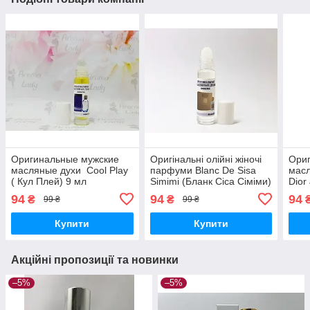
Оригинальные мужские
Оригінальні олійні жіночі
Ори
масляные духи Cool Play
парфуми Blanc De Sisa
масл
( Кул Плей) 9 мл
Simimi (Бланк Сіса Сіміми)
Dior
9 мл
Диор
94
94
94
₴
₴
99 ₴
99 ₴
Купити
Купити
Акційні пропозиції та новинки
–5%
–5%