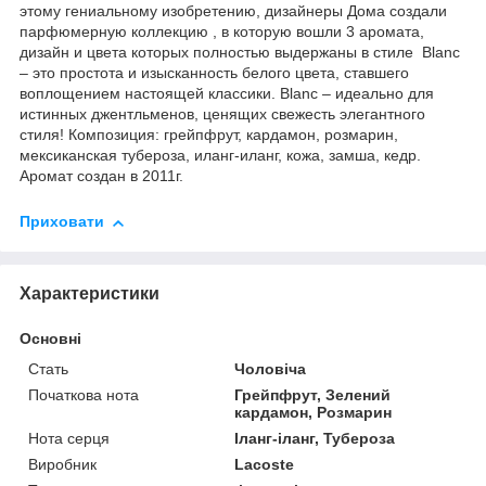
этому гениальному изобретению, дизайнеры Дома создали
парфюмерную коллекцию , в которую вошли 3 аромата,
дизайн и цвета которых полностью выдержаны в стиле Blanc
– это простота и изысканность белого цвета, ставшего
воплощением настоящей классики. Blanc – идеально для
истинных джентльменов, ценящих свежесть элегантного
стиля! Композиция: грейпфрут, кардамон, розмарин,
мексиканская тубероза, иланг-иланг, кожа, замша, кедр.
Аромат создан в 2011г.
Приховати
Характеристики
Основні
Стать
Чоловіча
Початкова нота
Грейпфрут, Зелений
кардамон, Розмарин
Нота серця
Іланг-іланг, Тубероза
Виробник
Lacoste