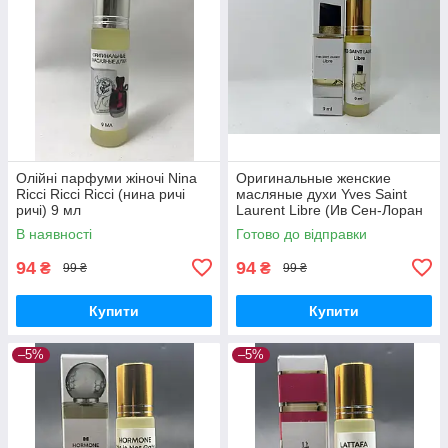
Олійні парфуми жіночі Nina
Оригинальные женские
Ricci Ricci Ricci (нина ричі
масляные духи Yves Saint
ричі) 9 мл
Laurent Libre (Ив Сен-Лоран
Либре) 9 мл
В наявності
Готово до відправки
94
94
₴
₴
99 ₴
99 ₴
Купити
Купити
–5%
–5%