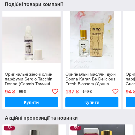
Подібні товари компанії
Оригінальні жіночі олійні
Оригінальні масляні духи
Ориг
парфуми Sergio Tacchini
Donna Karan Be Delicious
парф
Donna (Сержіо Таччині
Fresh Blossom (Донна
Gucc
Донна) 9 мл
Каран Бі Делішес Фреш
Флор
94
137
94
₴
₴
99 ₴
149 ₴
Блоссом) 12 мл
Пар
Купити
Купити
Акційні пропозиції та новинки
–5%
–5%