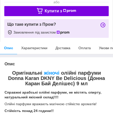
або
Купити з
Що таке купити з Пром?
Замовлення під захистом
Опис
Характеристики
Доставка
Оплата
Умови п
Опис
Оригінальні
жіночі
олійні парфуми
Donna Karan DKNY Be Delicious (Донна
Каран Бай Делішес) 9 мл
Справжні арабські олійні парфуми, не містять спирту,
натуральний якісний склад!!!!
Олійні парфуми вражають магічною стійкістю ароматів!
Стійкість понад 24 години!!