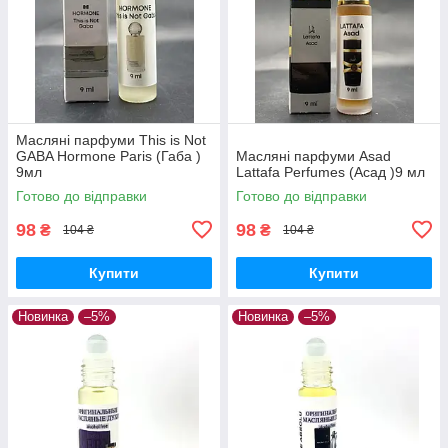
Масляні парфуми This is Not
GABA Hormone Paris (Габа )
Масляні парфуми Asad
9мл
Lattafa Perfumes (Асад )9 мл
Готово до відправки
Готово до відправки
98
98
₴
₴
104 ₴
104 ₴
Купити
Купити
Новинка
–5%
Новинка
–5%