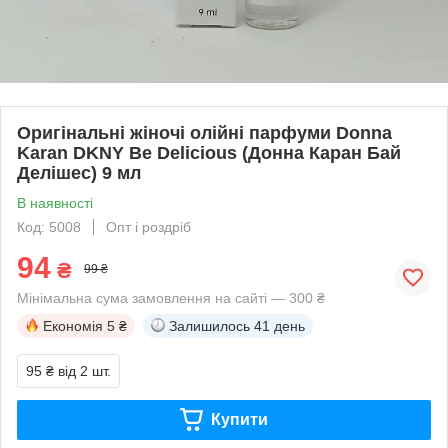
Оригінальні жіночі олійні парфуми Donna
Karan DKNY Be Delicious (Донна Каран Бай
Делішес) 9 мл
В наявності
Код: 5008
Опт і роздріб
94
₴
99 ₴
Мінімальна сума замовлення на сайті — 300 ₴
Економія
5 ₴
Залишилось
41 день
95 ₴
від 2 шт.
Купити