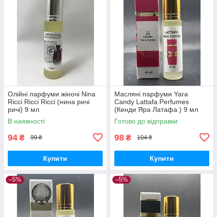
Олійні парфуми жіночі Nina
Масляні парфуми Yara
Ricci Ricci Ricci (нина ричі
Candy Lattafa Perfumes
ричі) 9 мл
(Кенди Яра Латафа ) 9 мл
В наявності
Готово до відправки
94
98
₴
₴
99 ₴
104 ₴
Купити
Купити
–5%
–5%