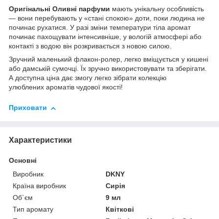
Оригінальні Оливні парфуми
мають унікальну особливість
— вони перебувають у «стані спокою» доти, поки людина не
починає рухатися. У разі зміни температури тіла аромат
починає пахощувати інтенсивніше, у вологій атмосфері або
контакті з водою він розкривається з новою силою.
Зручний маленький флакон-ролер, легко вміщується у кишені
або дамській сумочці. Їх зручно використовувати та зберігати.
А доступна ціна дає змогу легко зібрати колекцію
улюблених ароматів чудової якості!
Приховати
Характеристики
Основні
Виробник
DKNY
Країна виробник
Сирія
Об`єм
9 мл
Тип аромату
Квіткові