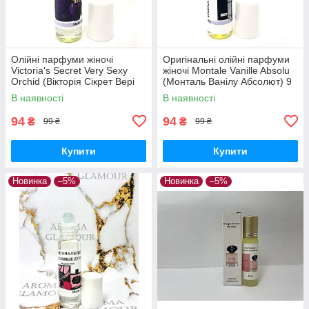
Олійні парфуми жіночі
Оригінальні олійні парфуми
Victoria's Secret Very Sexy
жіночі Montale Vanille Absolu
Orchid (Вікторія Сікрет Вері
(Монталь Ванілу Абсолют) 9
Сексі Орхід) 9 мл
мл
В наявності
В наявності
94
94
₴
₴
99 ₴
99 ₴
Купити
Купити
Новинка
–5%
Новинка
–5%