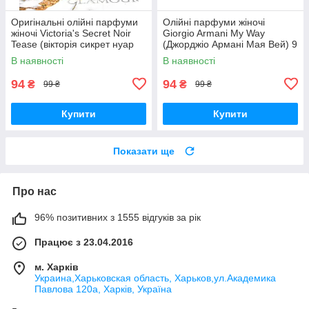
Оригінальні олійні парфуми
Олійні парфуми жіночі
жіночі Victoria's Secret Noir
Giorgio Armani My Way
Tease (вікторія сикрет нуар
(Джорджіо Армані Мая Вей) 9
тиз) 9 мл
мл
В наявності
В наявності
94
94
₴
₴
99 ₴
99 ₴
Купити
Купити
Показати ще
Про нас
96% позитивних з 1555 відгуків за рік
Працює з 23.04.2016
м. Харків
Украина,Харьковская область, Харьков,ул.Академика
Павлова 120а, Харків, Україна