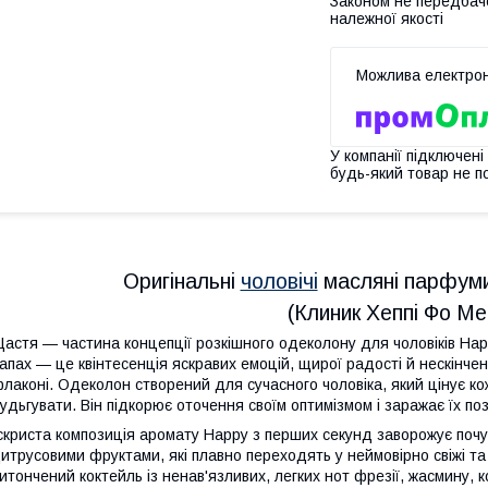
Законом не передбач
належної якості
У компанії підключені
будь-який товар не п
Оригінальні
чоловічі
масляні парфуми 
(Клиник Хеппі Фо Ме
астя — частина концепції розкішного одеколону для чоловіків Hap
апах — це квінтесенція яскравих емоцій, щирої радості й нескінче
лаконі. Одеколон створений для сучасного чоловіка, який цінує кож
удьгувати. Він підкорює оточення своїм оптимізмом і заражає їх п
скриста композиція аромату Happy з перших секунд заворожує поч
итрусовими фруктами, які плавно переходять у неймовірно свіжі та л
итончений коктейль із ненав'язливих, легких нот фрезії, жасмину, 