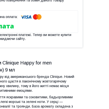
ено повернення та обмін даного товару
 електронні платежі. Тепер ви можете купити
окидаючи сайту.
Clinique Happy for men
н) 9 мл
py від американського бренда Clinique. Новий
нного щастя в лаконічному жовтогарячому
ну хвилину, тому в його житті немає місця
озитивними емоціями.
уття яскравими та соковитими, бадьорливими
егкі морські та зелені ноти. У серці —
конвалії та троянди. База аромату складена з