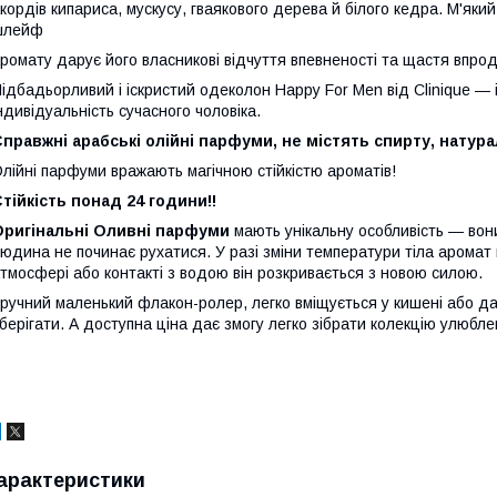
кордів кипариса, мускусу, гваякового дерева й білого кедра. М'який
шлейф
ромату дарує його власникові відчуття впевненості та щастя впрод
ідбадьорливий і іскристий одеколон Happy For Men від Clinique — 
ндивідуальність сучасного чоловіка.
правжні арабські олійні парфуми, не містять спирту, натурал
лійні парфуми вражають магічною стійкістю ароматів!
тійкість понад 24 години!!
Оригінальні Оливні парфуми
мають унікальну особливість — вон
юдина не починає рухатися. У разі зміни температури тіла аромат 
тмосфері або контакті з водою він розкривається з новою силою.
ручний маленький флакон-ролер, легко вміщується у кишені або дам
берігати. А доступна ціна дає змогу легко зібрати колекцію улюбле
арактеристики