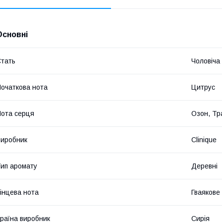
Основні
тать
Чоловіча
очаткова нота
Цитрус
ота серця
Озон, Тр
иробник
Clinique
ип аромату
Деревні
інцева нота
Гваякове
раїна виробник
Сирія