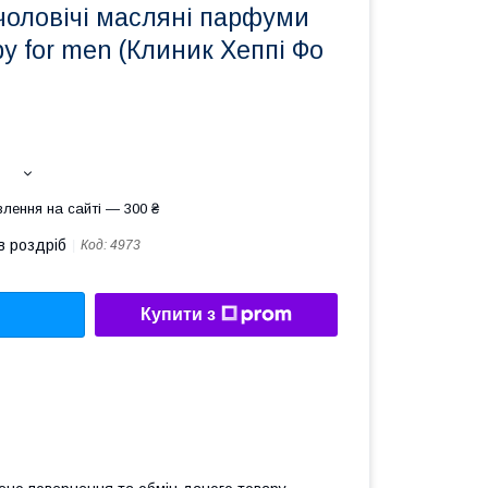
чоловічі масляні парфуми
py for men (Клиник Хеппі Фо
лення на сайті — 300 ₴
в роздріб
Код:
4973
Купити з