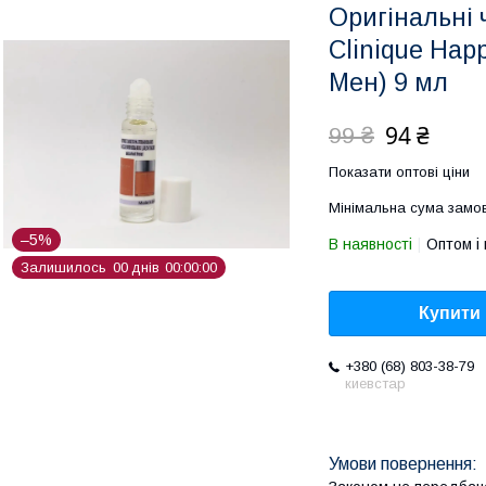
Оригінальні 
Clinique Hap
Мен) 9 мл
94 ₴
99 ₴
Показати оптові ціни
Мінімальна сума замов
–5%
В наявності
Оптом і 
Залишилось
0
0
днів
0
0
0
0
0
0
Купити
+380 (68) 803-38-79
киевстар