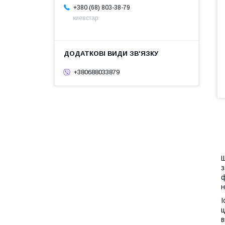
+380 (68) 803-38-79
киевстар
+380688033879
Щ
з
ф
н
І
ц
в