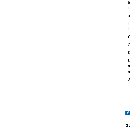
а
а
П
і
С
О
С
л
а
З
з
Х