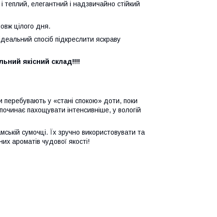
 і теплий, елегантний і надзвичайно стійкий
овж цілого дня.
ідеальний спосіб підкреслити яскраву
ьний якісний склад!!!!
и перебувають у «стані спокою» доти, поки
починає пахощувати інтенсивніше, у вологій
ській сумочці. Їх зручно використовувати та
них ароматів чудової якості!