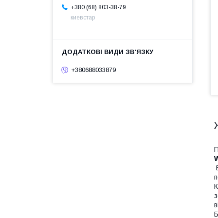
+380 (68) 803-38-79
киевстар
+380688033879
П
В
п
К
з
в
Б