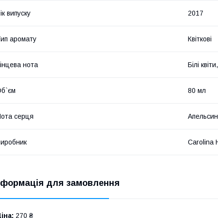
ік випуску
2017
ип аромату
Квіткові
інцева нота
Білі квіт
б`єм
80 мл
ота серця
Апельсин
иробник
Carolina 
нформація для замовлення
іна:
270 ₴