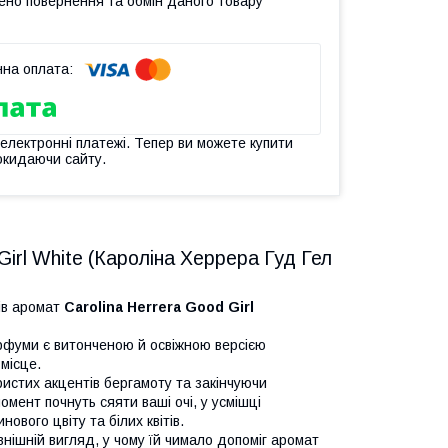
ено повернення та обмін даного товару
 електронні платежі. Тепер ви можете купити
окидаючи сайту.
irl White (Кароліна Херрера Гуд Гел
ів аромат
Carolina Herrera Good Girl
фуми є витонченою й освіжною версією
 місце.
ристих акцентів бергамоту та закінчуючи
омент почнуть сяяти ваші очі, у усмішці
ового цвіту та білих квітів.
нішній вигляд, у чому їй чимало допоміг аромат