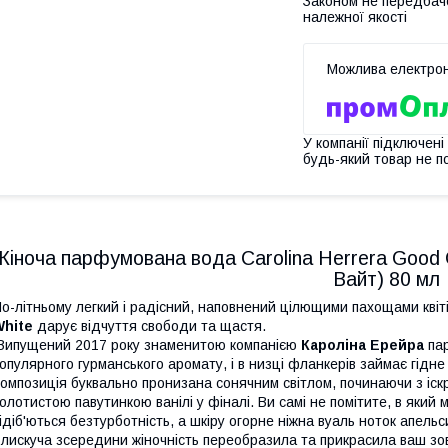
Законом не передбач
належної якості
У компанії підключені
будь-який товар не п
Жіноча парфумована вода Carolina Herrera Good G
Вайт) 80 мл
о-літньому легкий і радісний, наповнений цілющими пахощами квіт
White
дарує відчуття свободи та щастя.
ипущений 2017 року знаменитою компанією
Кароліна Ерейра
пар
опулярного гурманського аромату, і в низці фланкерів займає гідне
омпозиція буквально пронизана сонячним світлом, починаючи з іск
олотистою павутинкою ванілі у фіналі. Ви самі не помітите, в який м
ідіб'ються безтурботність, а шкіру огорне ніжна вуаль ноток апельсин
лискуча зсередини жіночність переобразила та прикрасила ваш зов