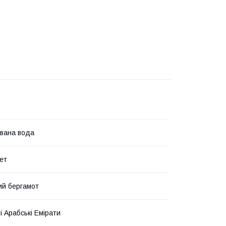
вана вода
ет
кий бергамот
і Арабські Емірати