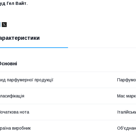
уд Гел Вайт
.
арактеристики
Основні
ид парфумерної продукції
Парфумо
ласифікація
Мас марк
очаткова нота
Італійсь
раїна виробник
Об'єднан