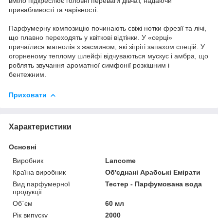
вміло підкреслює головні переваги дівчат, надаючи
привабливості та чарівності.
Парфумерну композицію починають свіжі нотки фрезії та лічі,
що плавно переходять у квіткові відтінки. У «серці»
причаїлися магнолія з жасмином, які зігріті запахом спецій. У
огорненому теплому шлейфі відчуваються мускус і амбра, що
роблять звучання ароматної симфонії розкішним і
бентежним.
Приховати
Характеристики
Основні
Виробник
Lancome
Країна виробник
Об'єднані Арабські Емірати
Вид парфумерної
Тестер - Парфумована вода
продукції
Об`єм
60 мл
Рік випуску
2000