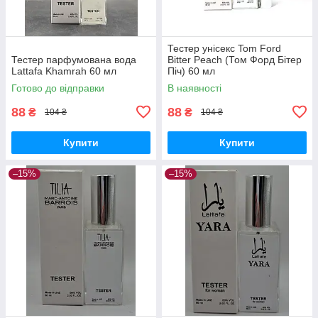
Тестер унісекс Tom Ford
Тестер парфумована вода
Bitter Peach (Том Форд Бітер
Lattafa Khamrah 60 мл
Піч) 60 мл
Готово до відправки
В наявності
88
88
₴
₴
104 ₴
104 ₴
Купити
Купити
–15%
–15%