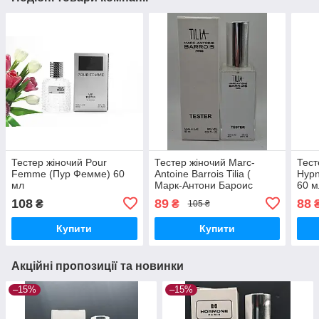
Тестер жіночий Pour
Тестер жіночий Marc-
Тест
Femme (Пур Фемме) 60
Antoine Barrois Tilia (
Hypn
мл
Марк-Антони Бароис
60 м
Тилия ) 60 мл
108
89
88
₴
₴
105 ₴
Купити
Купити
Акційні пропозиції та новинки
–15%
–15%