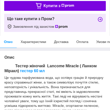
Купити з
Що таке купити з Пром?
Замовлення під захистом
Опис
Характеристики
Доставка
Оплата
Умови п
Опис
Тестер жіночий Lancome Miracle ( Ланком
Міракл)
тестер 60 мл
Це чудова парфумована вода, що оспівує грацію й природну
красу справжньої жінки, а також символізує почуття стилю,
неповторність і унікальність. Вона призначається для
представниць прекрасної статі, які вміють із задоволенням
проживати кожну мить життя. Такі леді не відчувають нестачі
чоловічої уваги, тому що їхній іскристий погляд і сонячна
усмішка підкорюють миттєво. Miracle, огортаючи пеленою,