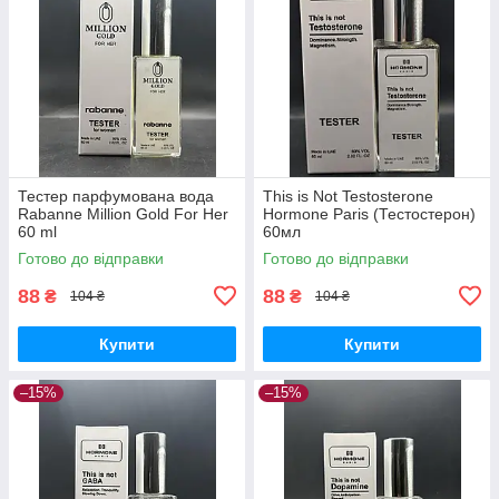
Тестер парфумована вода
This is Not Testosterone
Rabanne Million Gold For Her
Hormone Paris (Тестостерон)
60 ml
60мл
Готово до відправки
Готово до відправки
88
88
₴
₴
104 ₴
104 ₴
Купити
Купити
–15%
–15%