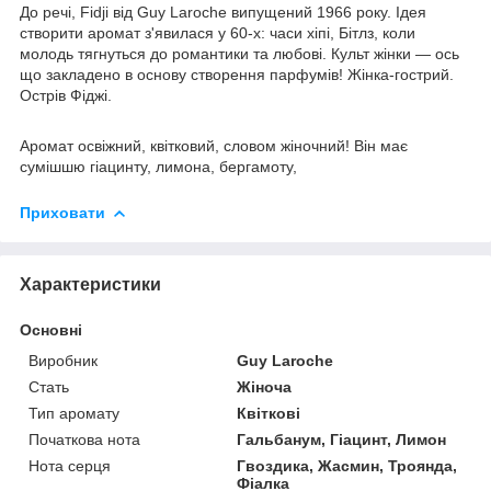
До речі, Fidji від Guy Laroche випущений 1966 року. Ідея
створити аромат з'явилася у 60-х: часи хіпі, Бітлз, коли
молодь тягнуться до романтики та любові. Культ жінки — ось
що закладено в основу створення парфумів! Жінка-гострий.
Острів Фіджі.
Аромат освіжний, квітковий, словом жіночний! Він має
сумішшю гіацинту, лимона, бергамоту,
Приховати
Характеристики
Основні
Виробник
Guy Laroche
Стать
Жіноча
Тип аромату
Квіткові
Початкова нота
Гальбанум, Гіацинт, Лимон
Нота серця
Гвоздика, Жасмин, Троянда,
Фіалка