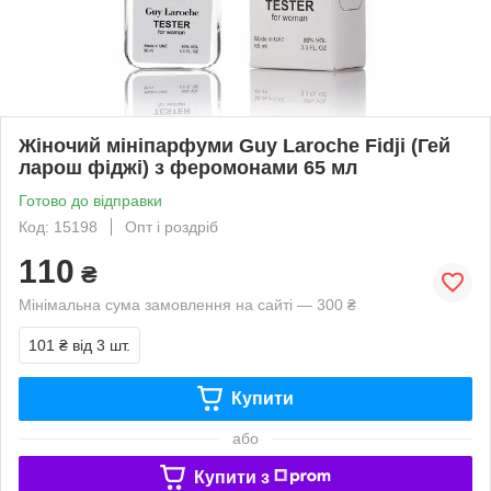
Жіночий мініпарфуми Guy Laroche Fidji (Гей
ларош фіджі) з феромонами 65 мл
Готово до відправки
Код: 15198
Опт і роздріб
110
₴
Мінімальна сума замовлення на сайті — 300 ₴
101 ₴
від 3 шт.
Купити
або
Купити з