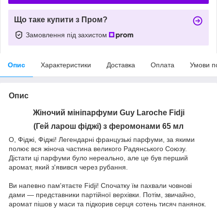
Що таке купити з Пром?
Замовлення під захистом
Опис
Характеристики
Доставка
Оплата
Умови п
Опис
Жіночий мініпарфуми Guy Laroche Fidji
(Гей ларош фіджі) з феромонами 65 мл
О, Фіджі, Фіджі! Легендарні французькі парфуми, за якими
полює вся жіноча частина великого Радянського Союзу.
Дістати ці парфуми було нереально, але це був перший
аромат, який з'явився через рубання.
Ви напевно пам'ятаєте Fidji! Спочатку їм пахвали човнові
дами — представники партійної верхівки. Потім, звичайно,
аромат пішов у маси та підкорив серця сотень тисяч панянок.