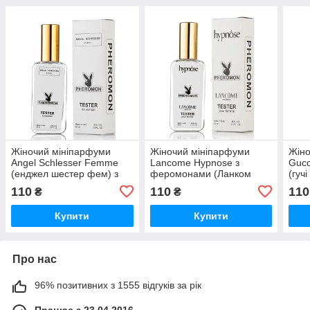
Жіночий мініпарфуми
Жіночий мініпарфуми
Жіно
Angel Schlesser Femme
Lancome Hypnose з
Gucc
(енджел шестер фем) з
феромонами (Ланком
(гуч
феромонами 65 мл
Гіпноз) 65 мл
фер
110
110
110
₴
₴
Купити
Купити
Про нас
96% позитивних з 1555 відгуків за рік
Працює з 23.04.2016